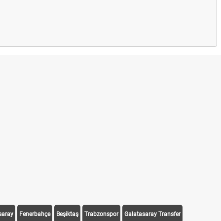
saray
Fenerbahçe
Beşiktaş
Trabzonspor
Galatasaray Transfer