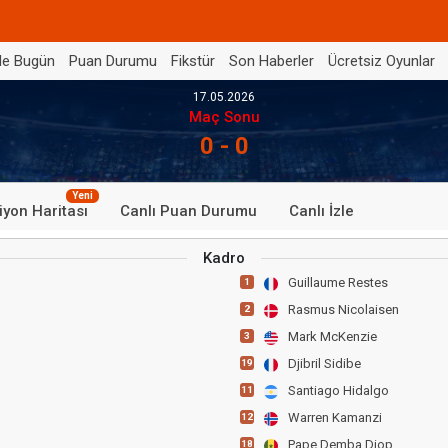
de Bugün
Puan Durumu
Fikstür
Son Haberler
Ücretsiz Oyunlar
17.05.2026
Maç Sonu
0 - 0
Yeni
iyon Haritası
Canlı Puan Durumu
Canlı İzle
Kadro
Guillaume Restes
1
Rasmus Nicolaisen
2
Mark McKenzie
3
Djibril Sidibe
19
Santiago Hidalgo
11
Warren Kamanzi
12
Pape Demba Diop
18