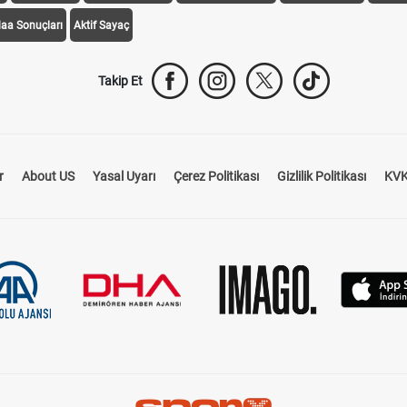
daa Sonuçları
Aktif Sayaç
Takip Et
r
About US
Yasal Uyarı
Çerez Politikası
Gizlilik Politikası
KVK