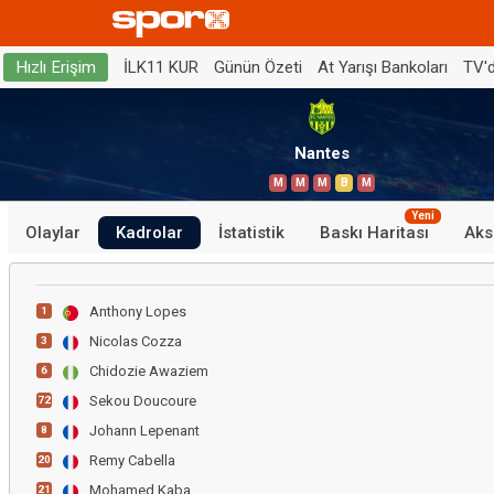
İLK11 KUR
Günün Özeti
At Yarışı Bankoları
TV'
Hızlı Erişim
Nantes
M
M
M
B
M
Yeni
Olaylar
Kadrolar
İstatistik
Baskı Haritası
Aks
Anthony Lopes
1
Nicolas Cozza
3
Chidozie Awaziem
6
Sekou Doucoure
72
Johann Lepenant
8
Remy Cabella
20
Mohamed Kaba
21