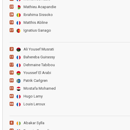
Mathieu Acapandie
22
Ibrahima Sissoko
28
Matthis Abline
10
Ignatius Ganago
37
Ali Yousef Musrati
2
Bahereba Guirassy
11
Dehmaine Tabibou
17
Youssef El Arabi
19
Patrik Carlgren
30
Mostafa Mohamed
31
Hugo Lamy
65
Louis Leroux
66
Abakar Sylla
4