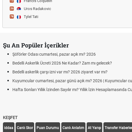
Francis Coquelin
13
Uros Radakovic
26
Tylel Tati
78
Şu An Popüler İçerikler
Şöförler Odası cumartesi, pazar açık mı? 2026
Bedelli Askerlik Ücreti 2026 Ne Kadar? Zam mı gelecek?
Bedelli askerlik çarşı izni var mı? 2026 ziyaret var mı?
Kuyumcular cumartesi, pazar günü açık mı? 2026 | Kuyumcular c
Hafta Sonları Yıllık İzinden Sayılır mı? Yıllık İzin Hesaplamasında 
KEŞFET
iddaa
Canlı Skor
Puan Durumu
Canlı Anlatım
At Yarışı
Transfer Haberler