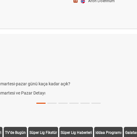
Aron Doennum
15
umartesi-pazar günü kaça kadar açık?
Cumartesi ve Pazar Detayı
i
TV'de Bugün
Süper Lig Fikstür
Süper Lig Haberleri
iddaa Programı
Galata