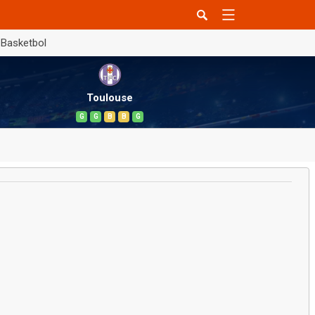
Basketbol
Toulouse
G
G
B
B
G