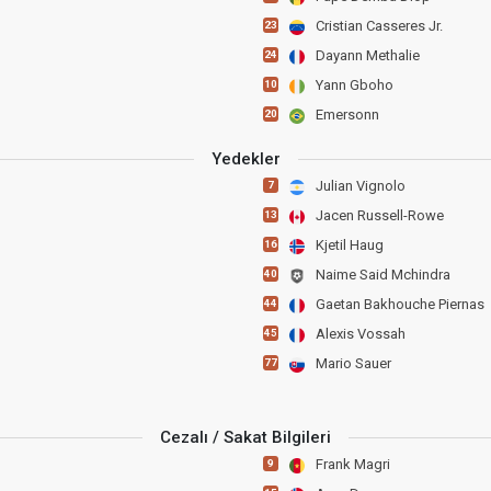
Cristian Casseres Jr.
23
Dayann Methalie
24
Yann Gboho
10
Emersonn
20
Yedekler
Julian Vignolo
7
Jacen Russell-Rowe
13
Kjetil Haug
16
Naime Said Mchindra
40
Gaetan Bakhouche Piernas
44
Alexis Vossah
45
Mario Sauer
77
Cezalı / Sakat Bilgileri
Frank Magri
9