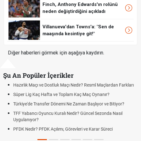
Finch, Anthony Edwards'ın rolünü
neden değiştirdiğini açıkladı
Villanueva'dan Towns'a: "Sen de
maaşında kesintiye git!"
Diğer haberleri görmek için aşağıya kaydırın.
Şu An Popüler İçerikler
Resmî Maçlardan Farkları
Puan Durumunda AG, OM ve Diğer Kısalt
Maç Oynanır?
Skor Ne Demek? Sporda Skor ve Sonuç K
Başlıyor ve Bitiyor?
Futbol Nasıl Oynanır? Temel Futbol Kurall
ncel Sezonda Nasıl
Deplasman Golü Kuralı Nedir? Hangi Or
Uygulanıyor?
e Karar Süreci
DGS Sonuçları Ne Zaman Açıklanacak 
Tarihini Duyurdu