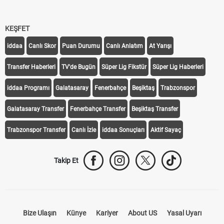
KEŞFET
iddaa
Canlı Skor
Puan Durumu
Canlı Anlatım
At Yarışı
Transfer Haberleri
TV'de Bugün
Süper Lig Fikstür
Süper Lig Haberleri
iddaa Programı
Galatasaray
Fenerbahçe
Beşiktaş
Trabzonspor
Galatasaray Transfer
Fenerbahçe Transfer
Beşiktaş Transfer
Trabzonspor Transfer
Canlı İzle
iddaa Sonuçları
Aktif Sayaç
Takip Et
Bize Ulaşın
Künye
Kariyer
About US
Yasal Uyarı