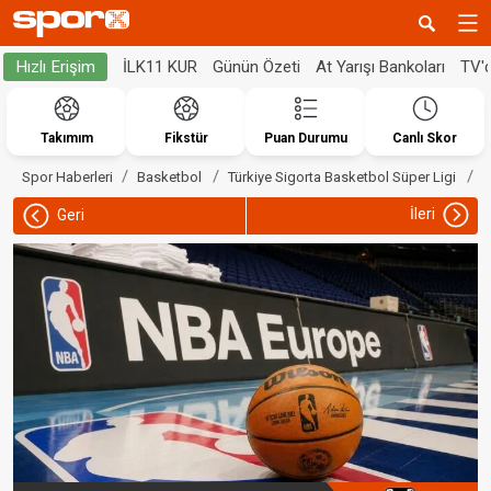
İLK11 KUR
Günün Özeti
At Yarışı Bankoları
TV'
Hızlı Erişim
Takımım
Fikstür
Puan Durumu
Canlı Skor
N
Spor Haberleri
Basketbol
Türkiye Sigorta Basketbol Süper Ligi
İleri
Geri