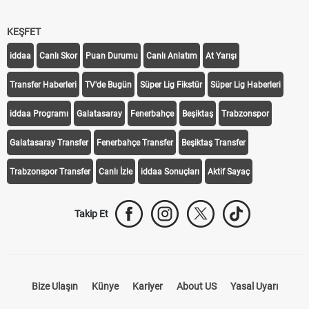
KEŞFET
iddaa
Canlı Skor
Puan Durumu
Canlı Anlatım
At Yarışı
Transfer Haberleri
TV'de Bugün
Süper Lig Fikstür
Süper Lig Haberleri
iddaa Programı
Galatasaray
Fenerbahçe
Beşiktaş
Trabzonspor
Galatasaray Transfer
Fenerbahçe Transfer
Beşiktaş Transfer
Trabzonspor Transfer
Canlı İzle
iddaa Sonuçları
Aktif Sayaç
Takip Et
Bize Ulaşın
Künye
Kariyer
About US
Yasal Uyarı