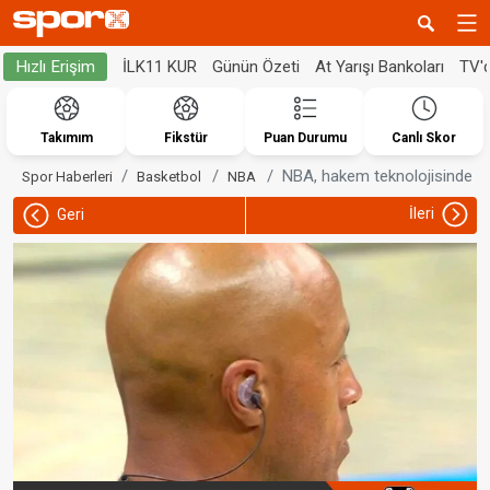
İLK11 KUR
Günün Özeti
At Yarışı Bankoları
TV'
Hızlı Erişim
Takımım
Fikstür
Puan Durumu
Canlı Skor
NBA, hakem teknolojisinde ye
Spor Haberleri
Basketbol
NBA
İleri
Geri