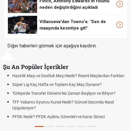
Finch, Anthony Edwards'ın rolünü
neden değiştirdiğini açıkladı
Villanueva'dan Towns'a: "Sen de
maaşında kesintiye git!"
Diğer haberleri görmek için aşağıya kaydırın.
Şu An Popüler İçerikler
çı ve Dostluk Maçı Nedir? Resmî Maçlardan Farkları
Puan Durumunda
aç Hafta ve Toplam Kaç Maç Oynanır?
Skor Ne Demek?
Transfer Dönemi Ne Zaman Başlıyor ve Bitiyor?
Futbol Nasıl Oy
 Oyuncu Kuralı Nedir? Güncel Sezonda Nasıl
Deplasman Golü
?
Uygulanıyor?
 PFDK Açılımı, Görevleri ve Karar Süreci
DGS Sonuçları
Tarihini Duyur