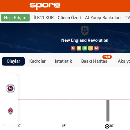
İLK11 KUR
Günün Özeti
At Yarışı Bankoları
TV
Hızlı Erişim
New England Revolution
M
B
G
B
M
Yeni
Olaylar
Kadrolar
İstatistik
Baskı Haritası
Aksiyo
0'
15'
30'