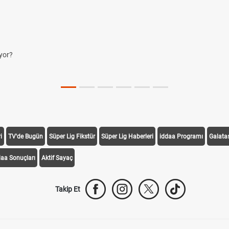
yor?
i
TV'de Bugün
Süper Lig Fikstür
Süper Lig Haberleri
iddaa Programı
Galata
daa Sonuçları
Aktif Sayaç
Takip Et