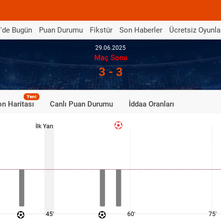
'de Bugün
Puan Durumu
Fikstür
Son Haberler
Ücretsiz Oyunla
29.06.2025
Maç Sonu
3 - 3
Yeni
n Haritası
Canlı Puan Durumu
İddaa Oranları
İlk Yarı
45'
60'
75'