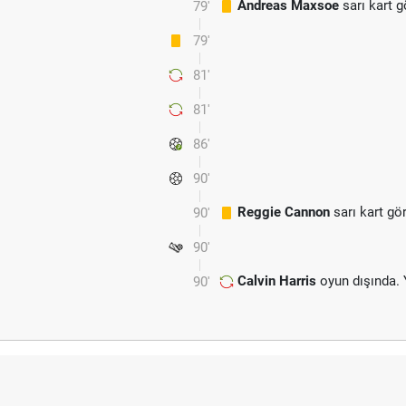
Andreas Maxsoe
sarı kart 
79'
79'
81'
81'
86'
90'
Reggie Cannon
sarı kart gö
90'
90'
Calvin Harris
oyun dışında.
90'