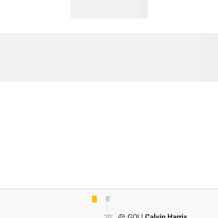
8'
GOL!
Calvin Harris
29'