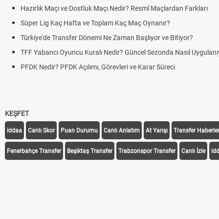
Hazırlık Maçı ve Dostluk Maçı Nedir? Resmî Maçlardan Farkları
Süper Lig Kaç Hafta ve Toplam Kaç Maç Oynanır?
Türkiye'de Transfer Dönemi Ne Zaman Başlıyor ve Bitiyor?
TFF Yabancı Oyuncu Kuralı Nedir? Güncel Sezonda Nasıl Uygulanı
PFDK Nedir? PFDK Açılımı, Görevleri ve Karar Süreci
KEŞFET
iddaa
Canlı Skor
Puan Durumu
Canlı Anlatım
At Yarışı
Transfer Haberler
Fenerbahçe Transfer
Beşiktaş Transfer
Trabzonspor Transfer
Canlı İzle
id