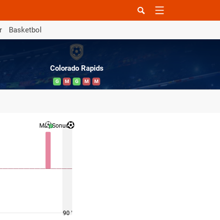
r
Basketbol
Colorado Rapids
G
M
G
M
M
Maç Sonucu
90 '