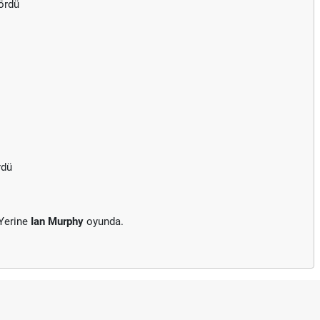
gördü
rdü
 Yerine
Ian Murphy
oyunda.