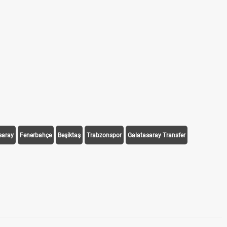
saray
Fenerbahçe
Beşiktaş
Trabzonspor
Galatasaray Transfer