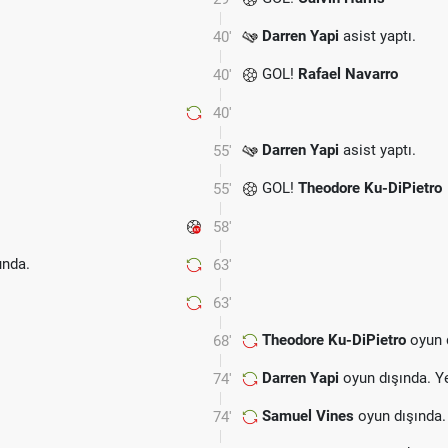
Darren Yapi
asist yaptı.
40'
GOL!
Rafael Navarro
40'
40'
Darren Yapi
asist yaptı.
55'
GOL!
Theodore Ku-DiPietro
55'
58'
nda.
63'
63'
Theodore Ku-DiPietro
oyun 
68'
Darren Yapi
oyun dışında. Y
74'
Samuel Vines
oyun dışında.
74'