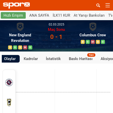
ANA SAYFA
İLK11 KUR
At Yarışı Bankoları
TV
Hızlı Erişim
02.03.2025
Maç Sonu
New England
Columbus Crew
0 - 1
Revolution
B
G
M
B
G
B
G
B
M
G
Yeni
Olaylar
Kadrolar
İstatistik
Baskı Haritası
Aksiyon