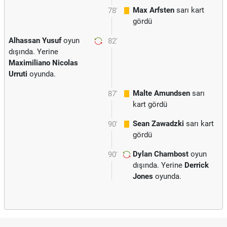
Max Arfsten
sarı kart
78'
gördü
Alhassan Yusuf
oyun
82'
dışında. Yerine
Maximiliano Nicolas
Urruti
oyunda.
Malte Amundsen
sarı
87'
kart gördü
Sean Zawadzki
sarı kart
90'
gördü
Dylan Chambost
oyun
90'
dışında. Yerine
Derrick
Jones
oyunda.