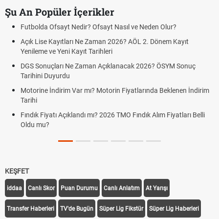
Şu An Popüler İçerikler
Futbolda Ofsayt Nedir? Ofsayt Nasıl ve Neden Olur?
Açık Lise Kayıtları Ne Zaman 2026? AÖL 2. Dönem Kayıt
Yenileme ve Yeni Kayıt Tarihleri
DGS Sonuçları Ne Zaman Açıklanacak 2026? ÖSYM Sonuç
Tarihini Duyurdu
Motorine İndirim Var mı? Motorin Fiyatlarında Beklenen İndirim
Tarihi
Fındık Fiyatı Açıklandı mı? 2026 TMO Fındık Alım Fiyatları Belli
Oldu mu?
KEŞFET
iddaa
Canlı Skor
Puan Durumu
Canlı Anlatım
At Yarışı
Transfer Haberleri
TV'de Bugün
Süper Lig Fikstür
Süper Lig Haberleri