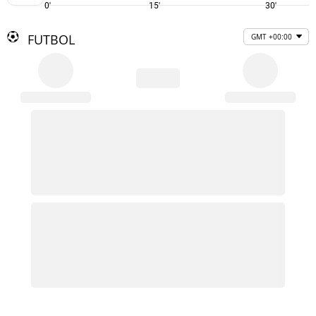
0'
15'
30'
FUTBOL
GMT +00:00