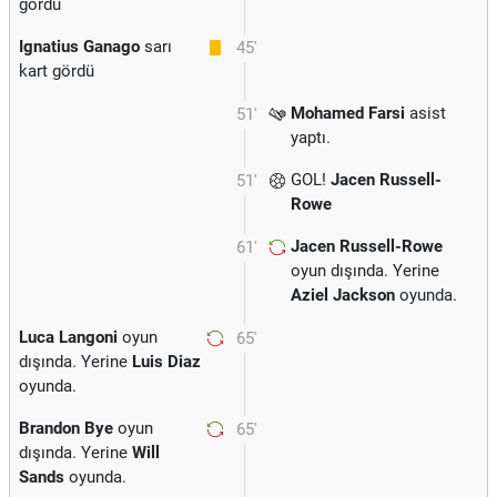
gördü
Ignatius Ganago
sarı
45'
kart gördü
Mohamed Farsi
asist
51'
yaptı.
GOL!
Jacen Russell-
51'
Rowe
Jacen Russell-Rowe
61'
oyun dışında. Yerine
Aziel Jackson
oyunda.
Luca Langoni
oyun
65'
dışında. Yerine
Luis Diaz
oyunda.
Brandon Bye
oyun
65'
dışında. Yerine
Will
Sands
oyunda.