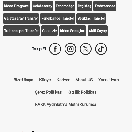
iddaa Programı
Galatasaray
Fenerbahçe
Beşiktaş
Trabzonspor
Galatasaray Transfer
Fenerbahçe Transfer
Beşiktaş Transfer
Trabzonspor Transfer
Canlı İzle
iddaa Sonuçları
Aktif Sayaç
Takip Et
Bize Ulaşın
Künye
Kariyer
About US
Yasal Uyarı
Çerez Politikası
Gizlilik Politikası
KVKK Aydınlatma Metni Kurumsal