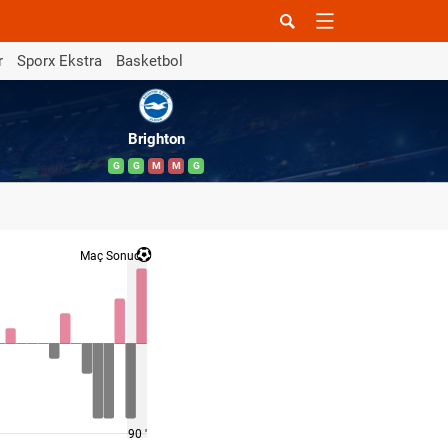
r
Sporx Ekstra
Basketbol
Brighton
G
G
M
M
G
Maç Sonucu
90 '