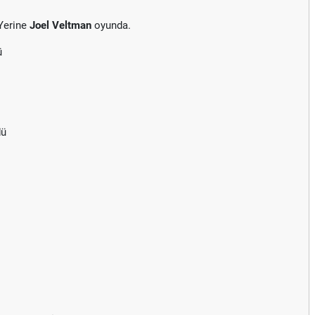
Yerine
Joel Veltman
oyunda.
ü
dü