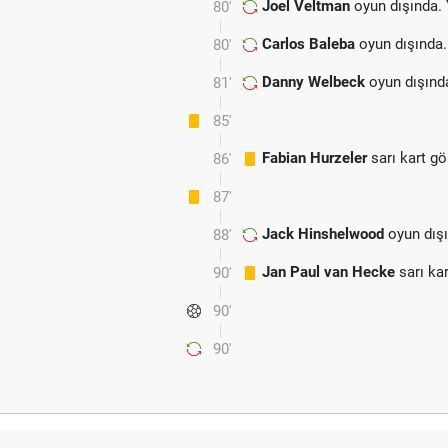
Joel Veltman
oyun dışında.
80'
Carlos Baleba
oyun dışında.
80'
Danny Welbeck
oyun dışınd
81'
85'
Fabian Hurzeler
sarı kart gö
86'
87'
Jack Hinshelwood
oyun dışı
88'
Jan Paul van Hecke
sarı ka
90'
90'
90'