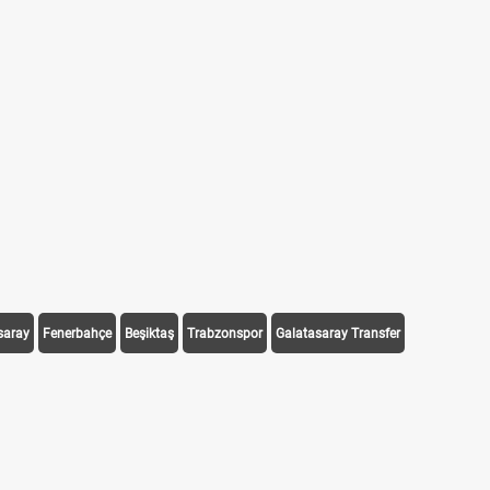
saray
Fenerbahçe
Beşiktaş
Trabzonspor
Galatasaray Transfer