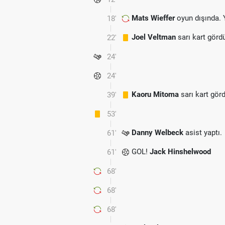
Mats Wieffer
oyun dışında. 
18'
Joel Veltman
sarı kart görd
22'
24'
24'
Kaoru Mitoma
sarı kart gör
39'
53'
Danny Welbeck
asist yaptı.
61'
GOL!
Jack Hinshelwood
61'
68'
68'
68'