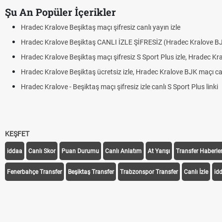
Şu An Popüler İçerikler
Hradec Kralove Beşiktaş maçı şifresiz canlı yayın izle
Hradec Kralove Beşiktaş CANLI İZLE ŞİFRESİZ (Hradec Kralove B
Hradec Kralove Beşiktaş maçı şifresiz S Sport Plus izle, Hradec Kr
Hradec Kralove Beşiktaş ücretsiz izle, Hradec Kralove BJK maçı canl
Hradec Kralove - Beşiktaş maçı şifresiz izle canlı S Sport Plus linki
KEŞFET
iddaa
Canlı Skor
Puan Durumu
Canlı Anlatım
At Yarışı
Transfer Haberler
Fenerbahçe Transfer
Beşiktaş Transfer
Trabzonspor Transfer
Canlı İzle
id