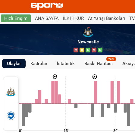
ANA SAYFA
İLK11 KUR
At Yarışı Bankoları
TV
Hızlı Erişim
Newcastle
M
B
G
M
G
Yeni
Olaylar
Kadrolar
İstatistik
Baskı Haritası
Aksiyo
0'
15'
30'