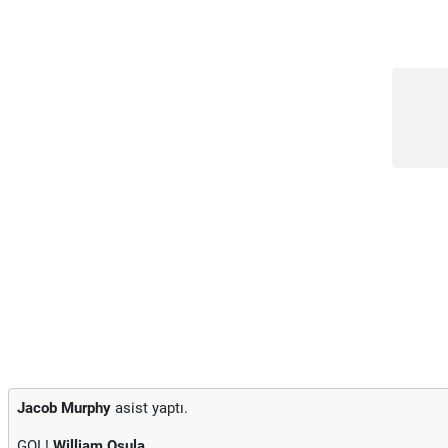
Jacob Murphy
asist yaptı.
GOL!
William Osula