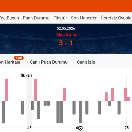
'de Bugün
Puan Durumu
Fikstür
Son Haberler
Ücretsiz Oyunla
02.05.2026
Maç Sonu
3 - 1
Yeni
n Haritası
Canlı Puan Durumu
Canlı İzle
İlk Yarı
45'
60'
75'