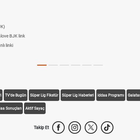
JK)
alove BJK link
ı linki
i
TV'de Bugün
Süper Lig Fikstür
Süper Lig Haberleri
iddaa Programı
Galata
daa Sonuçları
Aktif Sayaç
Takip Et