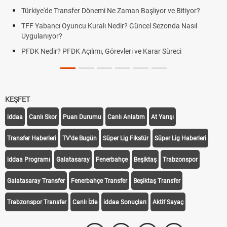
Türkiye'de Transfer Dönemi Ne Zaman Başlıyor ve Bitiyor?
TFF Yabancı Oyuncu Kuralı Nedir? Güncel Sezonda Nasıl
Uygulanıyor?
PFDK Nedir? PFDK Açılımı, Görevleri ve Karar Süreci
KEŞFET
iddaa
Canlı Skor
Puan Durumu
Canlı Anlatım
At Yarışı
Transfer Haberleri
TV'de Bugün
Süper Lig Fikstür
Süper Lig Haberleri
iddaa Programı
Galatasaray
Fenerbahçe
Beşiktaş
Trabzonspor
Galatasaray Transfer
Fenerbahçe Transfer
Beşiktaş Transfer
Trabzonspor Transfer
Canlı İzle
iddaa Sonuçları
Aktif Sayaç