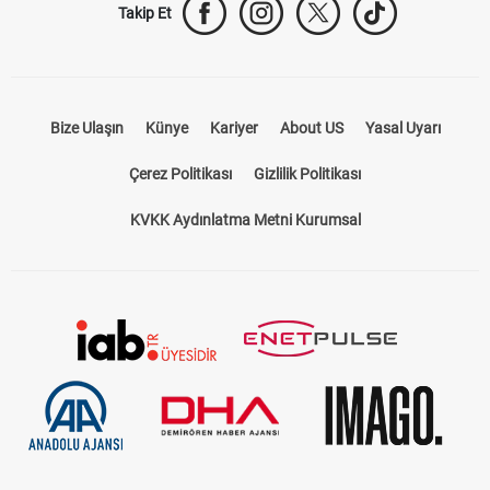
Takip Et
Bize Ulaşın
Künye
Kariyer
About US
Yasal Uyarı
Çerez Politikası
Gizlilik Politikası
KVKK Aydınlatma Metni Kurumsal