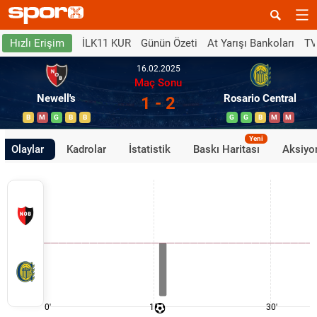
İLK11 KUR
Günün Özeti
At Yarışı Bankoları
TV
Hızlı Erişim
16.02.2025
Maç Sonu
Newell's
Rosario Central
1 - 2
B
M
G
B
B
G
G
B
M
M
Yeni
Olaylar
Kadrolar
İstatistik
Baskı Haritası
Aksiyon
0'
15'
30'