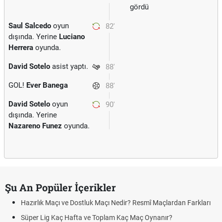
gördü
Saul Salcedo
oyun
82'
dışında. Yerine
Luciano
Herrera
oyunda.
David Sotelo
asist yaptı.
88'
GOL!
Ever Banega
88'
David Sotelo
oyun
90'
dışında. Yerine
Nazareno Funez
oyunda.
Şu An Popüler İçerikler
Hazırlık Maçı ve Dostluk Maçı Nedir? Resmî Maçlardan Farkları
Süper Lig Kaç Hafta ve Toplam Kaç Maç Oynanır?