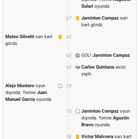
Solari
oyunda.
Jaminton Campaz
sarı
61'
kart gördü
Mateo Silvetti
sarı kart
62'
gördü
GOL!
Jaminton Campaz
63'
Carlos Quintana
asist
63'
yaptı.
Alejo Montero
oyun
73'
dışında. Yerine
Juan
Manuel Garcia
oyunda.
Jaminton Campaz
oyun
73'
dışında. Yerine
Agustin
Bravo
oyunda.
Victor Malcorra
sarı kart
76'