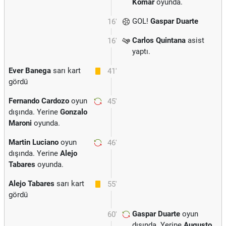
Komar
oyunda.
GOL!
Gaspar Duarte
16'
Carlos Quintana
asist
16'
yaptı.
Ever Banega
sarı kart
41'
gördü
Fernando Cardozo
oyun
45'
dışında. Yerine
Gonzalo
Maroni
oyunda.
Martin Luciano
oyun
46'
dışında. Yerine
Alejo
Tabares
oyunda.
Alejo Tabares
sarı kart
55'
gördü
Gaspar Duarte
oyun
60'
dışında. Yerine
Augusto