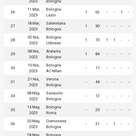
2023
Bologna
11 Mar,
Bologna
26
1
62
-
-
1
-
2023
Lazio
18 Mar,
Salernitana
27
1
90
-
-
-
-
2023
Bologna
02 Nis,
Bologna
28
1
70
1
1
-
-
2023
Udinese
08 Nis,
Atalanta
29
1
84
-
-
-
-
2023
Bologna
15 Nis,
Bologna
30
-
17
-
-
-
-
2023
AC Milan
21 Nis,
Verona
31
-
44
-
-
-
-
2023
Bologna
08 May,
Sassuolo
34
-
12
-
-
-
-
2023
Bologna
14 May,
Bologna
35
-
20
-
-
-
-
2023
Roma
20 May,
Cremonese
36
-
31
-
1
-
-
2023
Bologna
28 May,
Bologna