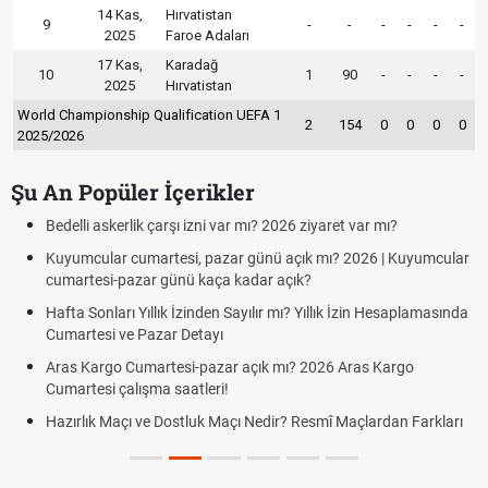
14 Kas,
Hırvatistan
9
-
-
-
-
-
-
2025
Faroe Adaları
17 Kas,
Karadağ
10
1
90
-
-
-
-
2025
Hırvatistan
World Championship Qualification UEFA 1
2
154
0
0
0
0
2025/2026
Şu An Popüler İçerikler
Bedelli askerlik çarşı izni var mı? 2026 ziyaret var mı?
Kuyumcular cumartesi, pazar günü açık mı? 2026 | Kuyumcular
cumartesi-pazar günü kaça kadar açık?
Hafta Sonları Yıllık İzinden Sayılır mı? Yıllık İzin Hesaplamasında
Cumartesi ve Pazar Detayı
Aras Kargo Cumartesi-pazar açık mı? 2026 Aras Kargo
Cumartesi çalışma saatleri!
Hazırlık Maçı ve Dostluk Maçı Nedir? Resmî Maçlardan Farkları