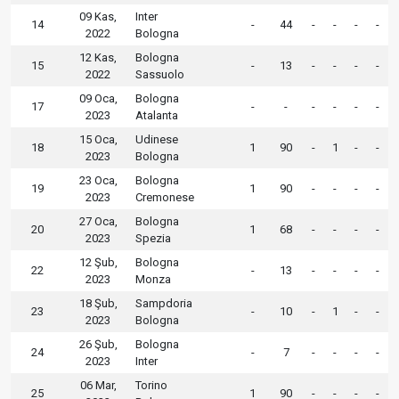
09 Kas,
Inter
14
-
44
-
-
-
-
2022
Bologna
12 Kas,
Bologna
15
-
13
-
-
-
-
2022
Sassuolo
09 Oca,
Bologna
17
-
-
-
-
-
-
2023
Atalanta
15 Oca,
Udinese
18
1
90
-
1
-
-
2023
Bologna
23 Oca,
Bologna
19
1
90
-
-
-
-
2023
Cremonese
27 Oca,
Bologna
20
1
68
-
-
-
-
2023
Spezia
12 Şub,
Bologna
22
-
13
-
-
-
-
2023
Monza
18 Şub,
Sampdoria
23
-
10
-
1
-
-
2023
Bologna
26 Şub,
Bologna
24
-
7
-
-
-
-
2023
Inter
06 Mar,
Torino
25
1
90
-
-
-
-