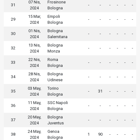
07 Nis,
Frosinone
31
-
-
-
-
-
-
2024
Bologna
15 Mar,
Empoli
29
-
-
-
-
-
-
2024
Bologna
01 Nis,
Bologna
30
-
-
-
-
-
-
2024
Salernitana
13 Nis,
Bologna
32
-
-
-
-
-
-
2024
Monza
22 Nis,
Roma
33
-
-
-
-
-
-
2024
Bologna
28 Nis,
Bologna
34
-
-
-
-
-
-
2024
Udinese
03 May,
Torino
35
-
31
-
-
-
-
2024
Bologna
11 May,
SSC Napoli
36
-
-
-
-
-
-
2024
Bologna
20 May,
Bologna
37
-
-
-
-
-
-
2024
Juventus
24 May,
Genoa
38
1
90
-
-
-
-
2024
Bologna