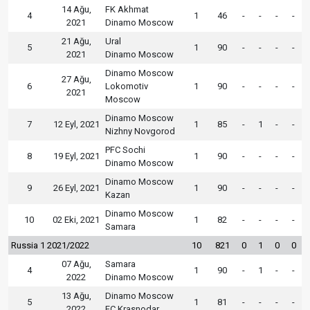
14 Ağu,
FK Akhmat
4
1
46
-
-
-
-
2021
Dinamo Moscow
21 Ağu,
Ural
5
1
90
-
-
-
-
2021
Dinamo Moscow
Dinamo Moscow
27 Ağu,
6
Lokomotiv
1
90
-
-
-
-
2021
Moscow
Dinamo Moscow
7
12 Eyl, 2021
1
85
-
1
-
-
Nizhny Novgorod
PFC Sochi
8
19 Eyl, 2021
1
90
-
-
-
-
Dinamo Moscow
Dinamo Moscow
9
26 Eyl, 2021
1
90
-
-
-
-
Kazan
Dinamo Moscow
10
02 Eki, 2021
1
82
-
-
-
-
Samara
Russia 1 2021/2022
10
821
0
1
0
0
07 Ağu,
Samara
4
1
90
-
1
-
-
2022
Dinamo Moscow
13 Ağu,
Dinamo Moscow
5
1
81
-
-
-
-
2022
FC Krasnodar