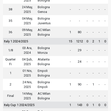
2025
Bologna
24 May,
Bologna
38
-
-
-
-
-
-
2025
Genoa
04 May,
Bologna
35
-
-
-
-
-
-
2025
Juventus
09 May,
AC Milan
36
1
80
-
-
-
-
2025
Bologna
Italy 1 2024/2025
15
1212
0
2
1
0
03 Ara,
Bologna
1/8
-
29
-
-
-
-
2024
Monza
Quarter
04 Şub,
Atalanta
-
24
-
-
-
-
Fi
2025
Bologna
01 Nis,
Empoli
1
-
-
-
-
-
-
2025
Bologna
24 Nis,
Bologna
2
1
90
-
1
-
-
2025
Empoli
14 May,
AC Milan
Final
-
-
-
-
-
-
2025
Bologna
Italy Cup 1 2024/2025
1
143
0
1
0
0