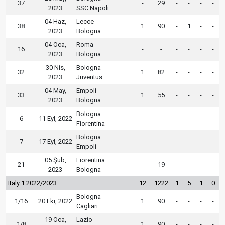
37
-
29
-
-
-
-
2023
SSC Napoli
04 Haz,
Lecce
38
1
90
-
1
-
-
2023
Bologna
04 Oca,
Roma
16
-
-
-
-
-
-
2023
Bologna
30 Nis,
Bologna
32
1
82
-
-
-
-
2023
Juventus
04 May,
Empoli
33
1
55
-
-
-
-
2023
Bologna
Bologna
6
11 Eyl, 2022
-
-
-
-
-
-
Fiorentina
Bologna
7
17 Eyl, 2022
-
-
-
-
-
-
Empoli
05 Şub,
Fiorentina
21
-
19
-
-
-
-
2023
Bologna
Italy 1 2022/2023
12
1222
1
5
1
0
Bologna
1/16
20 Eki, 2022
1
90
-
-
-
-
Cagliari
19 Oca,
Lazio
1/8
1
90
-
-
-
-