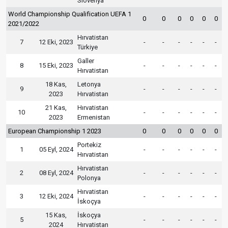
Slovenya
World Championship Qualification UEFA 1
0
0
0
0
0
0
2021/2022
Hırvatistan
7
12 Eki, 2023
-
-
-
-
-
-
Türkiye
Galler
8
15 Eki, 2023
-
-
-
-
-
-
Hırvatistan
18 Kas,
Letonya
9
-
-
-
-
-
-
2023
Hırvatistan
21 Kas,
Hırvatistan
10
-
-
-
-
-
-
2023
Ermenistan
European Championship 1 2023
0
0
0
0
0
0
Portekiz
1
05 Eyl, 2024
-
-
-
-
-
-
Hırvatistan
Hırvatistan
2
08 Eyl, 2024
-
-
-
-
-
-
Polonya
Hırvatistan
3
12 Eki, 2024
-
-
-
-
-
-
İskoçya
15 Kas,
İskoçya
5
-
-
-
-
-
-
2024
Hırvatistan