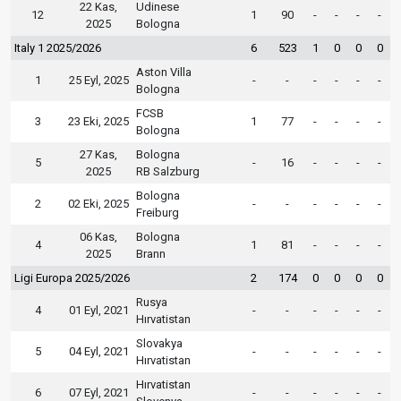
22 Kas,
Udinese
12
1
90
-
-
-
-
2025
Bologna
Italy 1 2025/2026
6
523
1
0
0
0
Aston Villa
1
25 Eyl, 2025
-
-
-
-
-
-
Bologna
FCSB
3
23 Eki, 2025
1
77
-
-
-
-
Bologna
27 Kas,
Bologna
5
-
16
-
-
-
-
2025
RB Salzburg
Bologna
2
02 Eki, 2025
-
-
-
-
-
-
Freiburg
06 Kas,
Bologna
4
1
81
-
-
-
-
2025
Brann
Ligi Europa 2025/2026
2
174
0
0
0
0
Rusya
4
01 Eyl, 2021
-
-
-
-
-
-
Hırvatistan
Slovakya
5
04 Eyl, 2021
-
-
-
-
-
-
Hırvatistan
Hırvatistan
6
07 Eyl, 2021
-
-
-
-
-
-