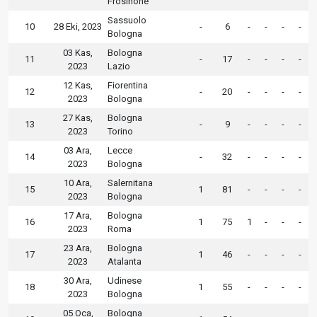
Frosinone
Sassuolo
10
28 Eki, 2023
-
6
-
-
-
-
Bologna
03 Kas,
Bologna
11
-
17
-
-
-
-
2023
Lazio
12 Kas,
Fiorentina
12
-
20
-
-
-
-
2023
Bologna
27 Kas,
Bologna
13
-
9
-
-
-
-
2023
Torino
03 Ara,
Lecce
14
-
32
-
-
-
-
2023
Bologna
10 Ara,
Salernitana
15
1
81
-
-
-
-
2023
Bologna
17 Ara,
Bologna
16
1
75
1
-
-
-
2023
Roma
23 Ara,
Bologna
17
1
46
-
-
-
-
2023
Atalanta
30 Ara,
Udinese
18
1
55
-
-
-
-
2023
Bologna
05 Oca,
Bologna