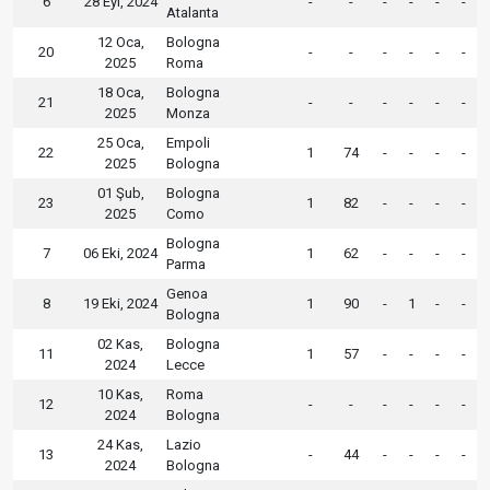
6
28 Eyl, 2024
-
-
-
-
-
-
Atalanta
12 Oca,
Bologna
20
-
-
-
-
-
-
2025
Roma
18 Oca,
Bologna
21
-
-
-
-
-
-
2025
Monza
25 Oca,
Empoli
22
1
74
-
-
-
-
2025
Bologna
01 Şub,
Bologna
23
1
82
-
-
-
-
2025
Como
Bologna
7
06 Eki, 2024
1
62
-
-
-
-
Parma
Genoa
8
19 Eki, 2024
1
90
-
1
-
-
Bologna
02 Kas,
Bologna
11
1
57
-
-
-
-
2024
Lecce
10 Kas,
Roma
12
-
-
-
-
-
-
2024
Bologna
24 Kas,
Lazio
13
-
44
-
-
-
-
2024
Bologna