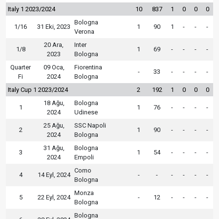
Italy 1 2023/2024
10
837
1
0
0
0
Bologna
1/16
31 Eki, 2023
1
90
1
-
-
-
Verona
20 Ara,
Inter
1/8
1
69
-
-
-
-
2023
Bologna
Quarter
09 Oca,
Fiorentina
-
33
-
-
-
-
Fi
2024
Bologna
Italy Cup 1 2023/2024
2
192
1
0
0
0
18 Ağu,
Bologna
1
1
76
-
-
-
-
2024
Udinese
25 Ağu,
SSC Napoli
2
1
90
-
-
-
-
2024
Bologna
31 Ağu,
Bologna
3
1
54
-
-
-
-
2024
Empoli
Como
4
14 Eyl, 2024
-
-
-
-
-
-
Bologna
Monza
5
22 Eyl, 2024
-
12
-
-
-
-
Bologna
Bologna