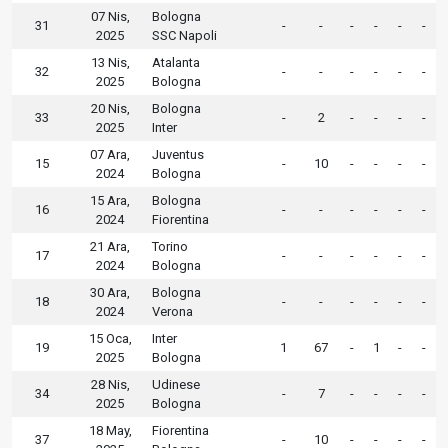
07 Nis,
Bologna
31
-
-
-
-
-
-
2025
SSC Napoli
13 Nis,
Atalanta
32
-
-
-
-
-
-
2025
Bologna
20 Nis,
Bologna
33
-
2
-
-
-
-
2025
Inter
07 Ara,
Juventus
15
-
10
-
-
-
-
2024
Bologna
15 Ara,
Bologna
16
-
-
-
-
-
-
2024
Fiorentina
21 Ara,
Torino
17
-
-
-
-
-
-
2024
Bologna
30 Ara,
Bologna
18
-
-
-
-
-
-
2024
Verona
15 Oca,
Inter
19
1
67
-
1
-
-
2025
Bologna
28 Nis,
Udinese
34
-
7
-
-
-
-
2025
Bologna
18 May,
Fiorentina
37
-
10
-
-
-
-