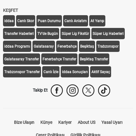
KEŞFET
iddaa
Canlı Skor
Puan Durumu
Canlı Anlatım
At Yarışı
Transfer Haberleri
TV'de Bugün
Süper Lig Fikstür
Süper Lig Haberleri
iddaa Programı
Galatasaray
Fenerbahçe
Beşiktaş
Trabzonspor
Galatasaray Transfer
Fenerbahçe Transfer
Beşiktaş Transfer
Trabzonspor Transfer
Canlı İzle
iddaa Sonuçları
Aktif Sayaç
Takip Et
Bize Ulaşın
Künye
Kariyer
About US
Yasal Uyarı
Çerez Politikası
Gizlilik Politikası