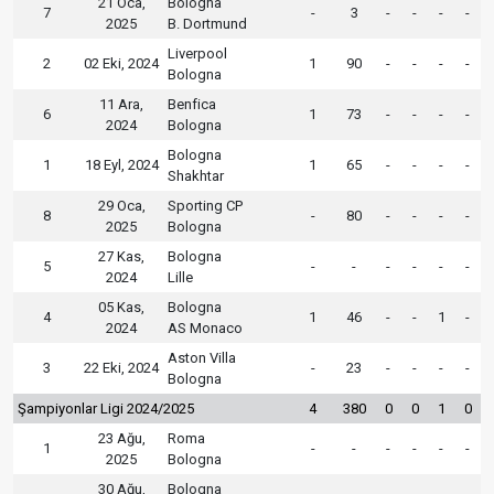
21 Oca,
Bologna
7
-
3
-
-
-
-
2025
B. Dortmund
Liverpool
2
02 Eki, 2024
1
90
-
-
-
-
Bologna
11 Ara,
Benfica
6
1
73
-
-
-
-
2024
Bologna
Bologna
1
18 Eyl, 2024
1
65
-
-
-
-
Shakhtar
29 Oca,
Sporting CP
8
-
80
-
-
-
-
2025
Bologna
27 Kas,
Bologna
5
-
-
-
-
-
-
2024
Lille
05 Kas,
Bologna
4
1
46
-
-
1
-
2024
AS Monaco
Aston Villa
3
22 Eki, 2024
-
23
-
-
-
-
Bologna
Şampiyonlar Ligi 2024/2025
4
380
0
0
1
0
23 Ağu,
Roma
1
-
-
-
-
-
-
2025
Bologna
30 Ağu,
Bologna