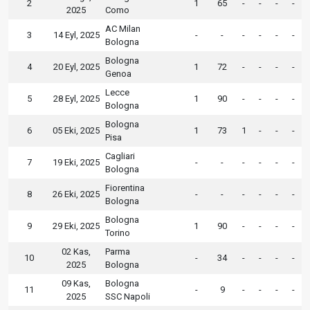
2
1
65
-
-
-
-
2025
Como
AC Milan
3
14 Eyl, 2025
-
-
-
-
-
-
Bologna
Bologna
4
20 Eyl, 2025
1
72
-
-
-
-
Genoa
Lecce
5
28 Eyl, 2025
1
90
-
-
-
-
Bologna
Bologna
6
05 Eki, 2025
1
73
1
-
-
-
Pisa
Cagliari
7
19 Eki, 2025
-
-
-
-
-
-
Bologna
Fiorentina
8
26 Eki, 2025
-
-
-
-
-
-
Bologna
Bologna
9
29 Eki, 2025
1
90
-
-
-
-
Torino
02 Kas,
Parma
10
-
34
-
-
-
-
2025
Bologna
09 Kas,
Bologna
11
-
9
-
-
-
-
2025
SSC Napoli