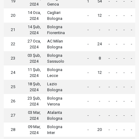
19
1
54
-
-
-
-
2024
Genoa
14 Oca,
Cagliari
20
-
12
-
-
-
-
2024
Bologna
14 Şub,
Bologna
21
-
-
-
-
-
-
2024
Fiorentina
27 Oca,
AC Milan
22
-
24
-
-
-
-
2024
Bologna
03 Şub,
Bologna
23
-
8
-
-
-
-
2024
Sassuolo
11 Şub,
Bologna
24
-
12
-
-
-
-
2024
Lecce
18 Şub,
Lazio
25
-
-
-
-
-
-
2024
Bologna
23 Şub,
Bologna
26
-
-
-
-
-
-
2024
Verona
03 Mar,
Atalanta
27
-
-
-
-
-
-
2024
Bologna
09 Mar,
Bologna
28
-
20
-
-
-
-
2024
Inter