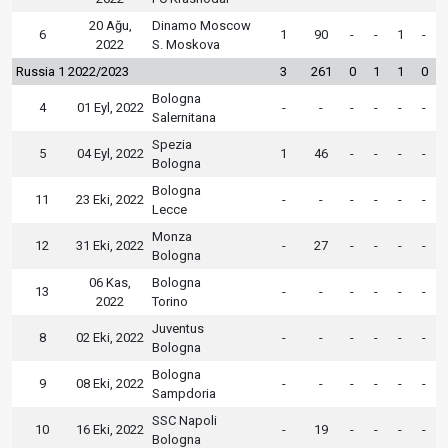
20 Ağu,
Dinamo Moscow
6
1
90
-
-
1
-
2022
S. Moskova
Russia 1 2022/2023
3
261
0
1
1
0
Bologna
4
01 Eyl, 2022
-
-
-
-
-
-
Salernitana
Spezia
5
04 Eyl, 2022
1
46
-
-
-
-
Bologna
Bologna
11
23 Eki, 2022
-
-
-
-
-
-
Lecce
Monza
12
31 Eki, 2022
-
27
-
-
-
-
Bologna
06 Kas,
Bologna
13
-
-
-
-
-
-
2022
Torino
Juventus
8
02 Eki, 2022
-
-
-
-
-
-
Bologna
Bologna
9
08 Eki, 2022
-
-
-
-
-
-
Sampdoria
SSC Napoli
10
16 Eki, 2022
-
19
-
-
-
-
Bologna