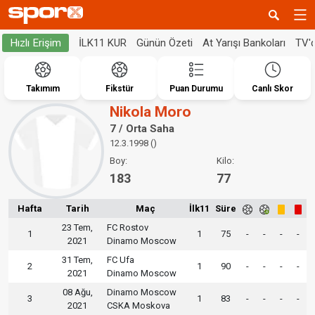
İLK11 KUR
Günün Özeti
At Yarışı Bankoları
TV'
Hızlı Erişim
Takımım
Fikstür
Puan Durumu
Canlı Skor
Nikola Moro
7 / Orta Saha
12.3.1998 ()
Boy:
Kilo:
183
77
Hafta
Tarih
Maç
İlk11
Süre
23 Tem,
FC Rostov
1
1
75
-
-
-
-
2021
Dinamo Moscow
31 Tem,
FC Ufa
2
1
90
-
-
-
-
2021
Dinamo Moscow
08 Ağu,
Dinamo Moscow
3
1
83
-
-
-
-
2021
CSKA Moskova