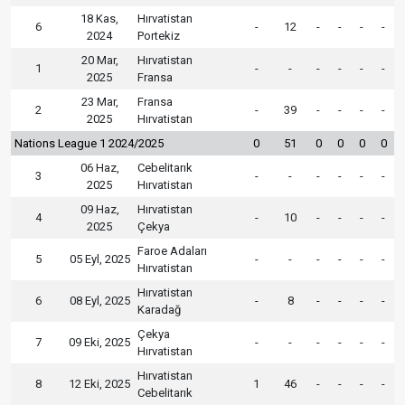
18 Kas,
Hırvatistan
6
-
12
-
-
-
-
2024
Portekiz
20 Mar,
Hırvatistan
1
-
-
-
-
-
-
2025
Fransa
23 Mar,
Fransa
2
-
39
-
-
-
-
2025
Hırvatistan
Nations League 1 2024/2025
0
51
0
0
0
0
06 Haz,
Cebelitarık
3
-
-
-
-
-
-
2025
Hırvatistan
09 Haz,
Hırvatistan
4
-
10
-
-
-
-
2025
Çekya
Faroe Adaları
5
05 Eyl, 2025
-
-
-
-
-
-
Hırvatistan
Hırvatistan
6
08 Eyl, 2025
-
8
-
-
-
-
Karadağ
Çekya
7
09 Eki, 2025
-
-
-
-
-
-
Hırvatistan
Hırvatistan
8
12 Eki, 2025
1
46
-
-
-
-
Cebelitarık