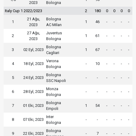
2023
Bologna
Italy Cup 1 2022/2023
2
180
0
0
0
0
21 Ağu,
Bologna
1
1
46
-
-
-
-
2023
AC Milan
27 Ağu,
Juventus
2
1
61
-
-
-
-
2023
Bologna
Bologna
3
02 Eyl, 2023
1
67
-
-
-
-
Cagliari
Verona
4
18 Eyl, 2023
-
10
-
-
-
-
Bologna
Bologna
5
24 Eyl, 2023
-
-
-
-
-
-
SSC Napoli
Monza
6
28 Eyl, 2023
-
-
-
-
-
-
Bologna
Bologna
7
01 Eki, 2023
1
54
-
-
-
-
Empoli
Inter
8
07 Eki, 2023
-
-
-
-
-
-
Bologna
Bologna
9
22 Eki, 2023
-
7
-
-
-
-