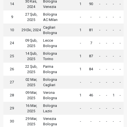
30 Kas,
Bologna
14
1
90
-
-
-
-
2024
Venezia
27 Şub,
Bologna
9
-
-
-
-
-
-
2025
AC Milan
Cagliari
10
29 Eki, 2024
1
81
-
-
-
-
Bologna
09 Şub,
Lecce
24
-
7
-
-
-
-
2025
Bologna
14 Şub,
Bologna
25
1
87
-
-
-
-
2025
Torino
22 Şub,
Parma
26
1
84
-
-
-
-
2025
Bologna
02 Mar,
Bologna
27
-
-
-
-
-
-
2025
Cagliari
09 Mar,
Verona
28
1
46
-
-
1
-
2025
Bologna
16 Mar,
Bologna
29
-
-
-
-
-
-
2025
Lazio
29 Mar,
Venezia
30
-
-
-
-
-
-
2025
Bologna