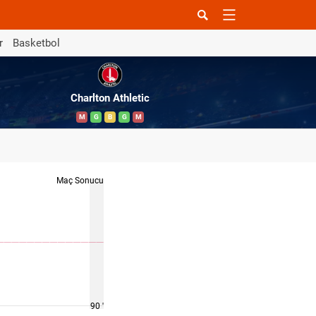
r
Basketbol
Charlton Athletic
M
G
B
G
M
Maç Sonucu
90 '