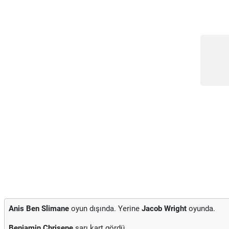
Anis Ben Slimane
oyun dışında. Yerine
Jacob Wright
oyunda.
Benjamin Chrisene
sarı kart gördü