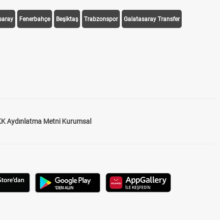
saray
Fenerbahçe
Beşiktaş
Trabzonspor
Galatasaray Transfer
K Aydınlatma Metni Kurumsal