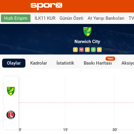
İLK11 KUR
Günün Özeti
At Yarışı Bankoları
TV
Hızlı Erişim
Norwich City
B
M
B
G
B
Yeni
Olaylar
Kadrolar
İstatistik
Baskı Haritası
Aksiyo
0'
15'
30'