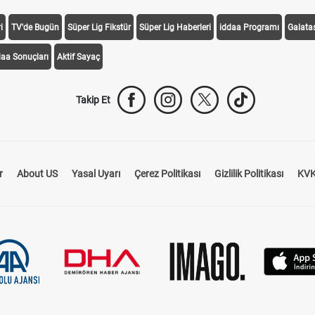
i
TV'de Bugün
Süper Lig Fikstür
Süper Lig Haberleri
iddaa Programı
Galata
daa Sonuçları
Aktif Sayaç
Takip Et
r
About US
Yasal Uyarı
Çerez Politikası
Gizlilik Politikası
KVK