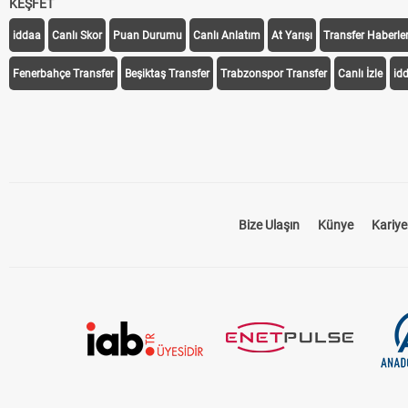
KEŞFET
iddaa
Canlı Skor
Puan Durumu
Canlı Anlatım
At Yarışı
Transfer Haberler
Fenerbahçe Transfer
Beşiktaş Transfer
Trabzonspor Transfer
Canlı İzle
id
Bize Ulaşın
Künye
Kariye