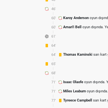
46'
Karoy Anderson
oyun dışınd
60'
Amari'i Bell
oyun dışında. Y
60'
61'
64'
Thomas Kaminski
sarı kart
64'
65'
68'
Isaac Olaofe
oyun dışında. 
71'
Miles Leaburn
oyun dışında
71'
Tyreece Campbell
sarı kart
77'