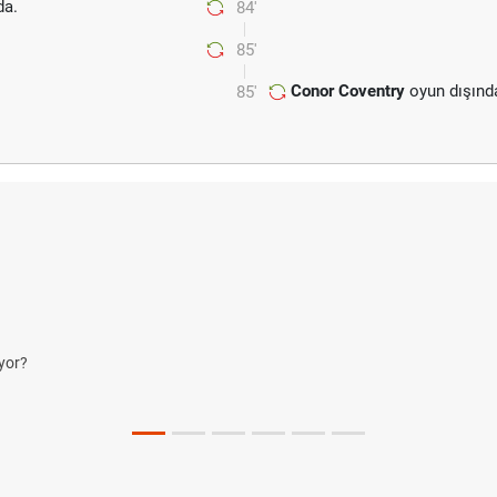
a.
84'
85'
Conor Coventry
oyun dışınd
85'
yor?