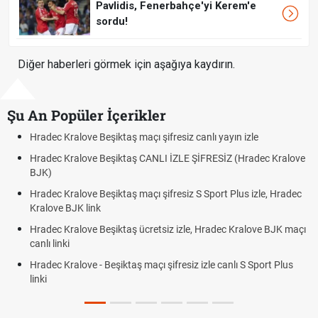
Pavlidis, Fenerbahçe'yi Kerem'e
sordu!
Diğer haberleri görmek için aşağıya kaydırın.
Şu An Popüler İçerikler
alove Beşiktaş maçı şifresiz canlı yayın izle
Hradec Kralov
ralove Beşiktaş CANLI İZLE ŞİFRESİZ (Hradec Kralove
Hradec Kralo
BJK link
alove Beşiktaş maçı şifresiz S Sport Plus izle, Hradec
Trivela Nedir
JK link
Röveşata Ned
alove Beşiktaş ücretsiz izle, Hradec Kralove BJK maçı
Plonjon Nedir
alove - Beşiktaş maçı şifresiz izle canlı S Sport Plus