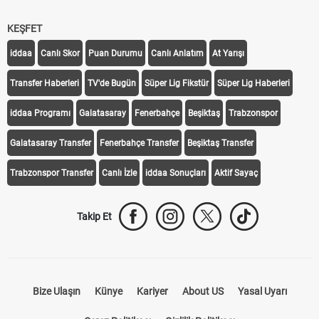
KEŞFET
iddaa
Canlı Skor
Puan Durumu
Canlı Anlatım
At Yarışı
Transfer Haberleri
TV'de Bugün
Süper Lig Fikstür
Süper Lig Haberleri
iddaa Programı
Galatasaray
Fenerbahçe
Beşiktaş
Trabzonspor
Galatasaray Transfer
Fenerbahçe Transfer
Beşiktaş Transfer
Trabzonspor Transfer
Canlı İzle
iddaa Sonuçları
Aktif Sayaç
Takip Et
Bize Ulaşın
Künye
Kariyer
About US
Yasal Uyarı