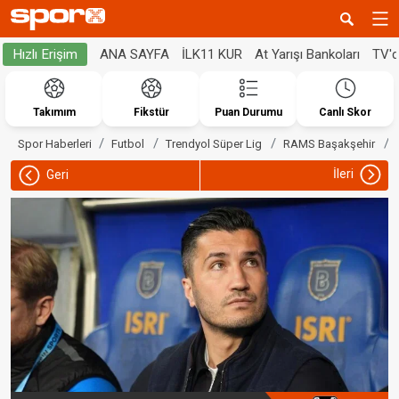
ANA SAYFA
İLK11 KUR
At Yarışı Bankoları
TV'
Hızlı Erişim
Takımım
Fikstür
Puan Durumu
Canlı Skor
Spor Haberleri
Futbol
Trendyol Süper Lig
RAMS Başakşehir
İleri
Geri