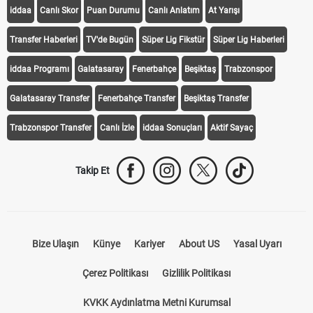
iddaa
Canlı Skor
Puan Durumu
Canlı Anlatım
At Yarışı
Transfer Haberleri
TV'de Bugün
Süper Lig Fikstür
Süper Lig Haberleri
iddaa Programı
Galatasaray
Fenerbahçe
Beşiktaş
Trabzonspor
Galatasaray Transfer
Fenerbahçe Transfer
Beşiktaş Transfer
Trabzonspor Transfer
Canlı İzle
iddaa Sonuçları
Aktif Sayaç
Takip Et
Bize Ulaşın
Künye
Kariyer
About US
Yasal Uyarı
Çerez Politikası
Gizlilik Politikası
KVKK Aydınlatma Metni Kurumsal