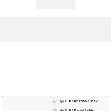
GOL!
Kristian Fucak
67'
GOL!
Daniel Lukic
90'