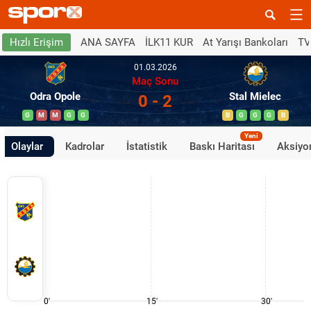
ANA SAYFA
İLK11 KUR
At Yarışı Bankoları
TV
Hızlı Erişim
01.03.2026
Maç Sonu
Odra Opole
Stal Mielec
0 - 2
G
M
M
G
G
B
G
G
G
B
Yeni
Olaylar
Kadrolar
İstatistik
Baskı Haritası
Aksiyon
0'
15'
30'