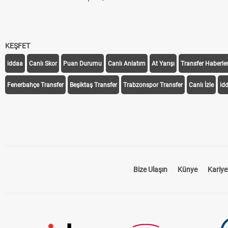
KEŞFET
iddaa
Canlı Skor
Puan Durumu
Canlı Anlatım
At Yarışı
Transfer Haberler
Fenerbahçe Transfer
Beşiktaş Transfer
Trabzonspor Transfer
Canlı İzle
id
Bize Ulaşın
Künye
Kariye