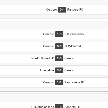
Oerebro
0-4
Randers FC
Oerebro
1-3
IFK Vaernamo
Oerebro
0-0
IK Oddevold
Nordic United FC
2-0
Oerebro
Ljungskile
3-2
Oerebro
Oerebro
1-1
Sandvikens IF
FC Nordsjaelland
1-0
Randers FC