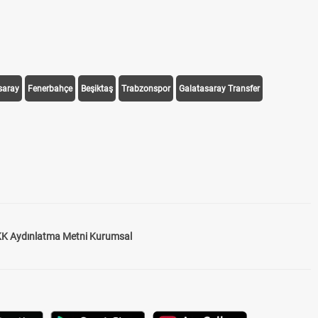
saray
Fenerbahçe
Beşiktaş
Trabzonspor
Galatasaray Transfer
K Aydınlatma Metni Kurumsal