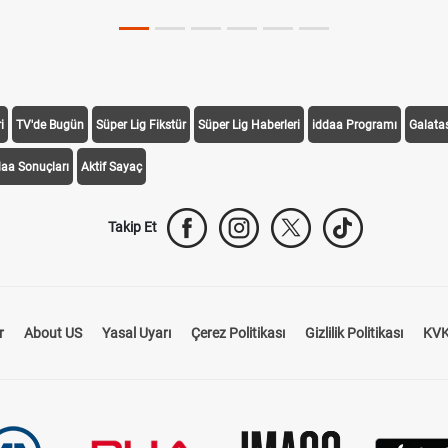
i
TV'de Bugün
Süper Lig Fikstür
Süper Lig Haberleri
iddaa Programı
Galata
daa Sonuçları
Aktif Sayaç
Takip Et
r
About US
Yasal Uyarı
Çerez Politikası
Gizlilik Politikası
KVK