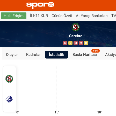
İLK11 KUR
Günün Özeti
At Yarışı Bankoları
TV
Hızlı Erişim
Oerebro
M
B
M
M
B
Yeni
Olaylar
Kadrolar
İstatistik
Baskı Haritası
Aksiyo
0'
15'
30'