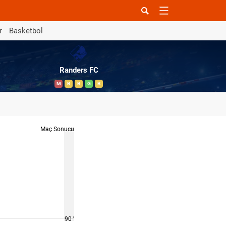
r
Basketbol
Randers FC
M
B
B
G
B
Maç Sonucu
90 '