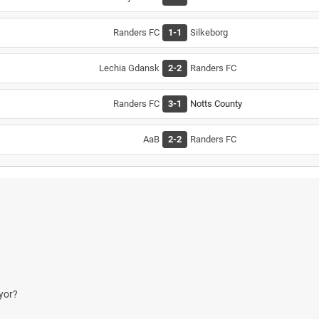
Randers FC
1-1
Silkeborg
Lechia Gdansk
2-2
Randers FC
Randers FC
3-1
Notts County
AaB
2-2
Randers FC
yor?