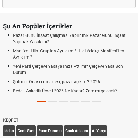
Şu An Popüler İçerikler
Pazar Günü İnşaat Çalışması Yapılır mı? Pazar Günü İnşaat
Yapmak Yasak mı?
Manifest Hilal Gruptan Ayrıldı mı? Hilal Yelekçi Manifest'ten
Ayrıldı mı?
Yeni Parti Çerçeve Yasaya İmza Attı mı? Çerçeve Yasa Son
Durum
Şöförler Odası cumartesi, pazar açık mı? 2026
Bedelli Askerlik Ücreti 2026 Ne Kadar? Zam mı gelecek?
KEŞFET
iddaa
Canlı Skor
Puan Durumu
Canlı Anlatım
At Yarışı