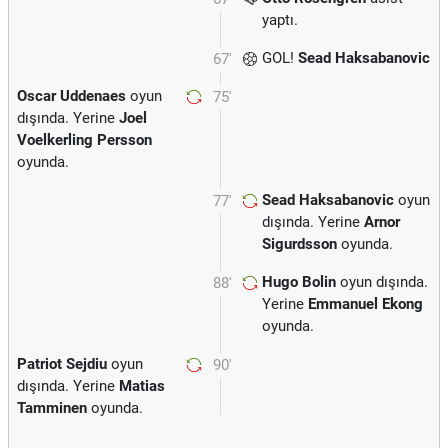
yaptı.
GOL!
Sead Haksabanovic
67'
Oscar Uddenaes
oyun
75'
dışında. Yerine
Joel
Voelkerling Persson
oyunda.
Sead Haksabanovic
oyun
77'
dışında. Yerine
Arnor
Sigurdsson
oyunda.
Hugo Bolin
oyun dışında.
88'
Yerine
Emmanuel Ekong
oyunda.
Patriot Sejdiu
oyun
90'
dışında. Yerine
Matias
Tamminen
oyunda.