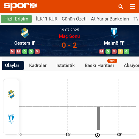
İLK11 KUR
Günün Özeti
At Yarışı Bankoları
TV
Hızlı Erişim
19.07.2025
Maç Sonu
Oesters IF
Malmö FF
0 - 2
M
M
G
G
M
M
G
M
B
G
Yeni
Olaylar
Kadrolar
İstatistik
Baskı Haritası
Aksiyon
0'
15'
30'