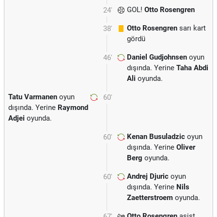
GOL!
Otto Rosengren
24'
Otto Rosengren
sarı kart
38'
gördü
Daniel Gudjohnsen
oyun
46'
dışında. Yerine
Taha Abdi
Ali
oyunda.
Tatu Varmanen
oyun
60'
dışında. Yerine
Raymond
Adjei
oyunda.
Kenan Busuladzic
oyun
60'
dışında. Yerine
Oliver
Berg
oyunda.
Andrej Djuric
oyun
60'
dışında. Yerine
Nils
Zaetterstroem
oyunda.
Otto Rosengren
asist
67'