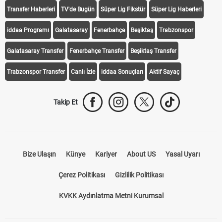
Transfer Haberleri
TV'de Bugün
Süper Lig Fikstür
Süper Lig Haberleri
iddaa Programı
Galatasaray
Fenerbahçe
Beşiktaş
Trabzonspor
Galatasaray Transfer
Fenerbahçe Transfer
Beşiktaş Transfer
Trabzonspor Transfer
Canlı İzle
iddaa Sonuçları
Aktif Sayaç
Takip Et
Bize Ulaşın
Künye
Kariyer
About US
Yasal Uyarı
Çerez Politikası
Gizlilik Politikası
KVKK Aydınlatma Metni Kurumsal