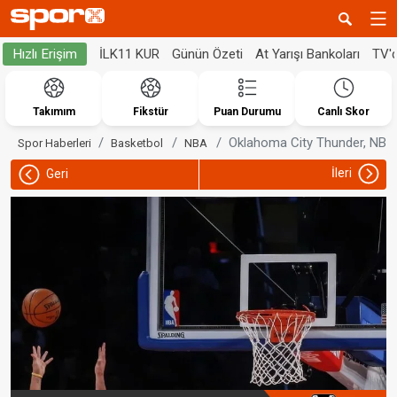
İLK11 KUR
Günün Özeti
At Yarışı Bankoları
TV'
Hızlı Erişim
Takımım
Fikstür
Puan Durumu
Canlı Skor
Oklahoma City Thunder, NBA B
Spor Haberleri
Basketbol
NBA
İleri
Geri