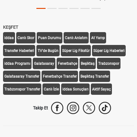
KEŞFET
iddaa
Canlı Skor
Puan Durumu
Canlı Anlatım
At Yarışı
Transfer Haberleri
TV'de Bugün
Süper Lig Fikstür
Süper Lig Haberleri
iddaa Programı
Galatasaray
Fenerbahçe
Beşiktaş
Trabzonspor
Galatasaray Transfer
Fenerbahçe Transfer
Beşiktaş Transfer
Trabzonspor Transfer
Canlı İzle
iddaa Sonuçları
Aktif Sayaç
Takip Et