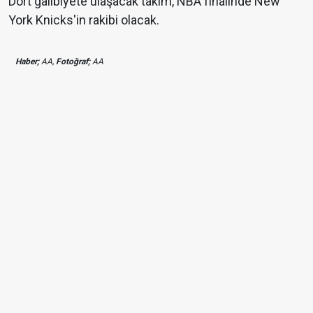
Dört galibiyete ulaşacak takım, NBA finalinde New
York Knicks'in rakibi olacak.
Haber;
AA,
Fotoğraf;
AA