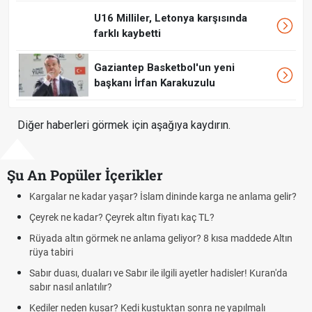
U16 Milliler, Letonya karşısında
farklı kaybetti
Gaziantep Basketbol'un yeni
başkanı İrfan Karakuzulu
Diğer haberleri görmek için aşağıya kaydırın.
Şu An Popüler İçerikler
alar ne kadar yaşar? İslam dininde karga ne anlama gelir?
Futbold
ek ne kadar? Çeyrek altın fiyatı kaç TL?
Kravat 
da altın görmek ne anlama geliyor? 8 kısa maddede Altın
Cemre 
 tabiri
demek
r duası, duaları ve Sabır ile ilgili ayetler hadisler! Kuran'da
Rüyada 
r nasıl anlatılır?
Evde çil
ler neden kusar? Kedi kustuktan sonra ne yapılmalı
tarifi