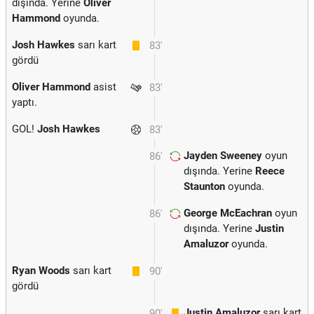
dışında. Yerine
Oliver
Hammond
oyunda.
Josh Hawkes
sarı kart
83'
gördü
Oliver Hammond
asist
83'
yaptı.
GOL!
Josh Hawkes
83'
Jayden Sweeney
oyun
86'
dışında. Yerine
Reece
Staunton
oyunda.
George McEachran
oyun
86'
dışında. Yerine
Justin
Amaluzor
oyunda.
Ryan Woods
sarı kart
90'
gördü
Justin Amaluzor
sarı kart
90'