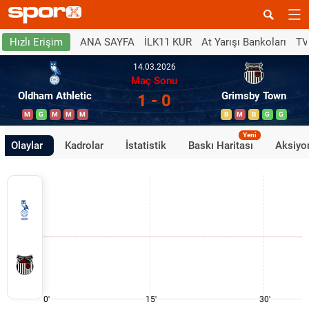
ANA SAYFA
İLK11 KUR
At Yarışı Bankoları
TV
Hızlı Erişim
14.03.2026
Maç Sonu
Oldham Athletic
Grimsby Town
1 - 0
M
G
M
M
M
B
M
B
G
G
Yeni
Olaylar
Kadrolar
İstatistik
Baskı Haritası
Aksiyon
0'
15'
30'