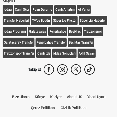
KEŞFET
iddaa
Canlı Skor
Puan Durumu
Canlı Anlatım
At Yarışı
Transfer Haberleri
TV'de Bugün
Süper Lig Fikstür
Süper Lig Haberleri
iddaa Programı
Galatasaray
Fenerbahçe
Beşiktaş
Trabzonspor
Galatasaray Transfer
Fenerbahçe Transfer
Beşiktaş Transfer
Trabzonspor Transfer
Canlı İzle
iddaa Sonuçları
Aktif Sayaç
Takip Et
Bize Ulaşın
Künye
Kariyer
About US
Yasal Uyarı
Çerez Politikası
Gizlilik Politikası