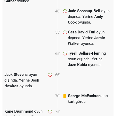
Garner
oyunda.
Jude Soonsup-Bell
oyun
46'
dışında. Yerine
Andy
Cook
oyunda.
Geza David Turi
oyun
55'
dışında. Yerine
Jamie
Walker
oyunda.
Tyrell Sellars-Fleming
65'
oyun dışında. Yerine
Jaze Kabia
oyunda.
Jack Stevens
oyun
66'
dışında. Yerine
Josh
Hawkes
oyunda.
George McEachran
sarı
70'
kart gördü
Kane Drummond
oyun
75'