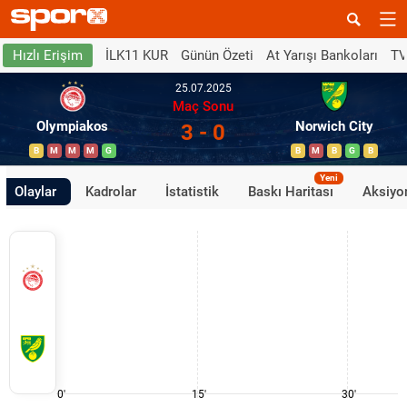
İLK11 KUR
Günün Özeti
At Yarışı Bankoları
TV
Hızlı Erişim
25.07.2025
Maç Sonu
Olympiakos
Norwich City
3 - 0
B
M
M
M
G
B
M
B
G
B
Yeni
Olaylar
Kadrolar
İstatistik
Baskı Haritası
Aksiyon
0'
15'
30'