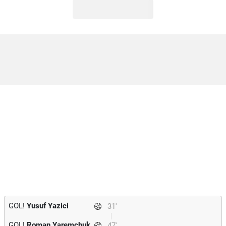
GOL!
Yusuf Yazici
31'
GOL!
Roman Yaremchuk
47'