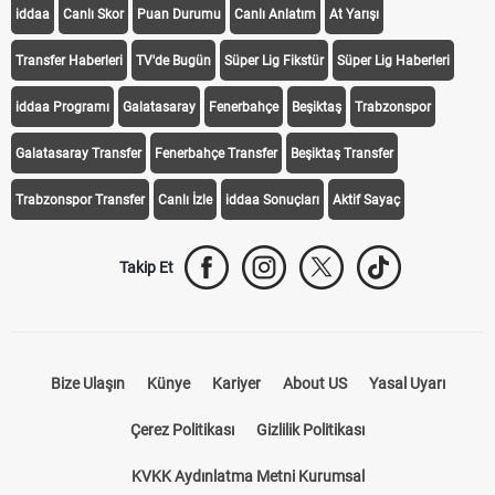
iddaa
Canlı Skor
Puan Durumu
Canlı Anlatım
At Yarışı
Transfer Haberleri
TV'de Bugün
Süper Lig Fikstür
Süper Lig Haberleri
iddaa Programı
Galatasaray
Fenerbahçe
Beşiktaş
Trabzonspor
Galatasaray Transfer
Fenerbahçe Transfer
Beşiktaş Transfer
Trabzonspor Transfer
Canlı İzle
iddaa Sonuçları
Aktif Sayaç
Takip Et
Bize Ulaşın
Künye
Kariyer
About US
Yasal Uyarı
Çerez Politikası
Gizlilik Politikası
KVKK Aydınlatma Metni Kurumsal