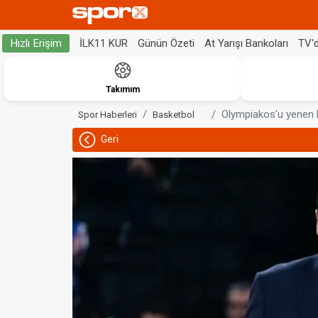
İLK11 KUR
Günün Özeti
At Yarışı Bankoları
TV'
Hızlı Erişim
Takımım
Olympiakos'u yenen 
Spor Haberleri
Basketbol
Geri