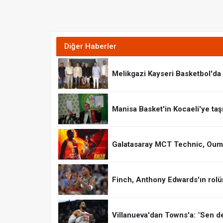
Diğer Haberler
Melikgazi Kayseri Basketbol'd
Manisa Basket'in Kocaeli'ye taş
Galatasaray MCT Technic, Oumar
Finch, Anthony Edwards'ın rolün
Villanueva'dan Towns'a: "Sen de