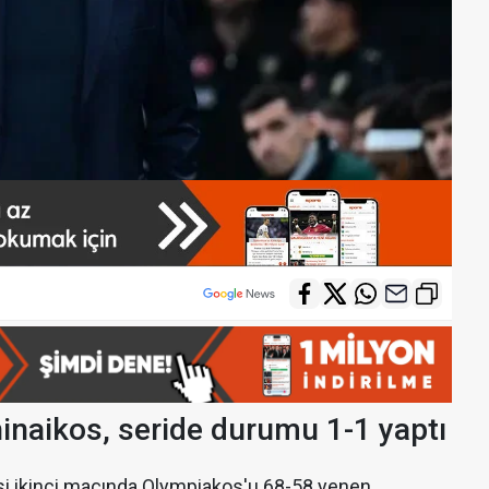
naikos, seride durumu 1-1 yaptı
risi ikinci maçında Olympiakos'u 68-58 yenen