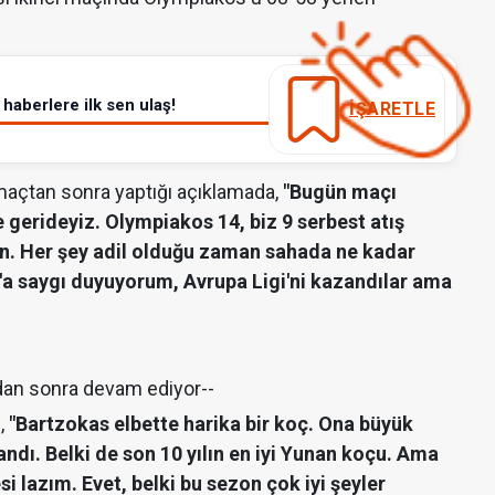
haberlere ilk sen ulaş!
İŞARETLE
açtan sonra yaptığı açıklamada,
"Bugün maçı
 gerideyiz. Olympiakos 14, biz 9 serbest atış
ın. Her şey adil olduğu zaman sahada ne kadar
a saygı duyuyorum, Avrupa Ligi'ni kazandılar ama
dan sonra devam ediyor--
,
"Bartzokas elbette harika bir koç. Ona büyük
andı. Belki de son 10 yılın en iyi Yunan koçu. Ama
 lazım. Evet, belki bu sezon çok iyi şeyler