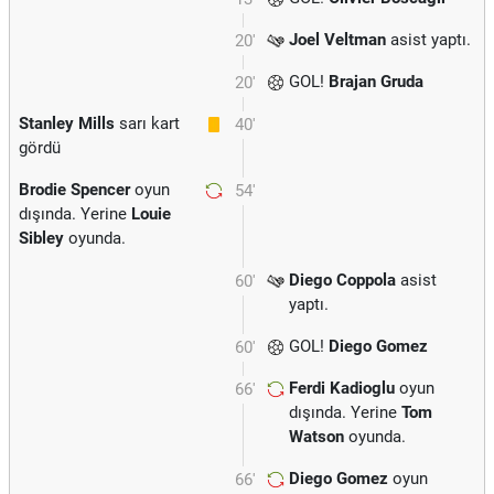
Joel Veltman
asist yaptı.
20'
GOL!
Brajan Gruda
20'
Stanley Mills
sarı kart
40'
gördü
Brodie Spencer
oyun
54'
dışında. Yerine
Louie
Sibley
oyunda.
Diego Coppola
asist
60'
yaptı.
GOL!
Diego Gomez
60'
Ferdi Kadioglu
oyun
66'
dışında. Yerine
Tom
Watson
oyunda.
Diego Gomez
oyun
66'