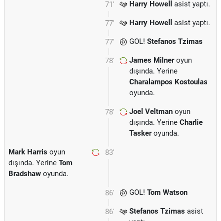
Harry Howell
asist yaptı.
71'
Harry Howell
asist yaptı.
77'
GOL!
Stefanos Tzimas
77'
James Milner
oyun
78'
dışında. Yerine
Charalampos Kostoulas
oyunda.
Joel Veltman
oyun
78'
dışında. Yerine
Charlie
Tasker
oyunda.
Mark Harris
oyun
83'
dışında. Yerine
Tom
Bradshaw
oyunda.
GOL!
Tom Watson
86'
Stefanos Tzimas
asist
86'