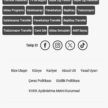
Transfer Haberleri
TV'de Bugün
Süper Lig Fikstür
Süper Lig Haberleri
iddaa Programı
Galatasaray
Fenerbahçe
Beşiktaş
Trabzonspor
Galatasaray Transfer
Fenerbahçe Transfer
Beşiktaş Transfer
Trabzonspor Transfer
Canlı İzle
iddaa Sonuçları
Aktif Sayaç
Takip Et
Bize Ulaşın
Künye
Kariyer
About US
Yasal Uyarı
Çerez Politikası
Gizlilik Politikası
KVKK Aydınlatma Metni Kurumsal