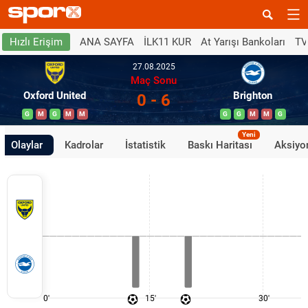
ANA SAYFA
İLK11 KUR
At Yarışı Bankoları
TV
Hızlı Erişim
27.08.2025
Maç Sonu
Oxford United
Brighton
0 - 6
G
M
G
M
M
G
G
M
M
G
Yeni
Olaylar
Kadrolar
İstatistik
Baskı Haritası
Aksiyon
0'
15'
30'