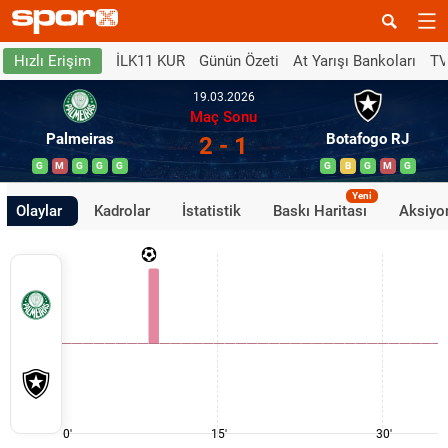
İLK11 KUR
Günün Özeti
At Yarışı Bankoları
TV
Hızlı Erişim
19.03.2026
Maç Sonu
Palmeiras
Botafogo RJ
2 - 1
G
M
G
G
G
G
B
G
M
G
Yeni
Olaylar
Kadrolar
İstatistik
Baskı Haritası
Aksiyon
0'
15'
30'