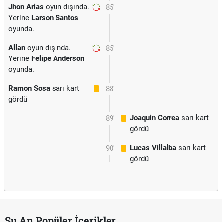
Jhon Arias
oyun dışında.
85'
Yerine
Larson Santos
oyunda.
Allan
oyun dışında.
85'
Yerine
Felipe Anderson
oyunda.
Ramon Sosa
sarı kart
88'
gördü
Joaquin Correa
sarı kart
89'
gördü
Lucas Villalba
sarı kart
90'
gördü
Şu An Popüler İçerikler