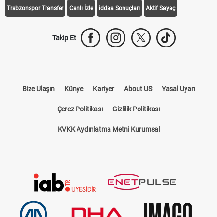
Trabzonspor Transfer
Canlı İzle
iddaa Sonuçları
Aktif Sayaç
Takip Et
Bize Ulaşın
Künye
Kariyer
About US
Yasal Uyarı
Çerez Politikası
Gizlilik Politikası
KVKK Aydınlatma Metni Kurumsal