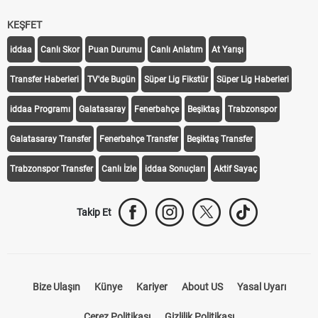
KEŞFET
iddaa
Canlı Skor
Puan Durumu
Canlı Anlatım
At Yarışı
Transfer Haberleri
TV'de Bugün
Süper Lig Fikstür
Süper Lig Haberleri
iddaa Programı
Galatasaray
Fenerbahçe
Beşiktaş
Trabzonspor
Galatasaray Transfer
Fenerbahçe Transfer
Beşiktaş Transfer
Trabzonspor Transfer
Canlı İzle
iddaa Sonuçları
Aktif Sayaç
Takip Et
Bize Ulaşın
Künye
Kariyer
About US
Yasal Uyarı