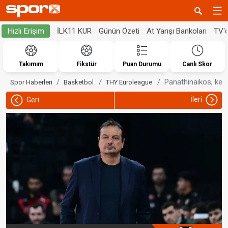
İLK11 KUR
Günün Özeti
At Yarışı Bankoları
TV'
Hızlı Erişim
Takımım
Fikstür
Puan Durumu
Canlı Skor
Panathinaikos, kend
Spor Haberleri
Basketbol
THY Euroleague
İleri
Geri