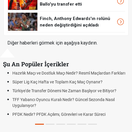
Ballo'yu transfer etti
Finch, Anthony Edwards'ın rolünü
neden değiştirdiğini açıkladı
Diğer haberleri görmek için aşağıya kaydırın.
Şu An Popüler İçerikler
rlık Maçı ve Dostluk Maçı Nedir? Resmî Maçlardan Farkları
Puan D
er Lig Kaç Hafta ve Toplam Kaç Maç Oynanır?
Skor N
iye'de Transfer Dönemi Ne Zaman Başlıyor ve Bitiyor?
Futbol 
Yabancı Oyuncu Kuralı Nedir? Güncel Sezonda Nasıl
Deplas
ulanıyor?
Uygula
 Nedir? PFDK Açılımı, Görevleri ve Karar Süreci
DGS So
Tarihin