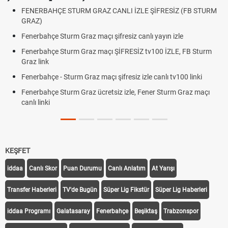
FENERBAHÇE STURM GRAZ CANLI İZLE ŞİFRESİZ (FB STURM
GRAZ)
Fenerbahçe Sturm Graz maçı şifresiz canlı yayın izle
Fenerbahçe Sturm Graz maçı ŞİFRESİZ tv100 İZLE, FB Sturm
Graz link
Fenerbahçe - Sturm Graz maçı şifresiz izle canlı tv100 linki
Fenerbahçe Sturm Graz ücretsiz izle, Fener Sturm Graz maçı
canlı linki
KEŞFET
iddaa
Canlı Skor
Puan Durumu
Canlı Anlatım
At Yarışı
Transfer Haberleri
TV'de Bugün
Süper Lig Fikstür
Süper Lig Haberleri
iddaa Programı
Galatasaray
Fenerbahçe
Beşiktaş
Trabzonspor