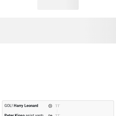
GOL!
Harry Leonard
11'
Peter Kioso
asist yaptı.
11'