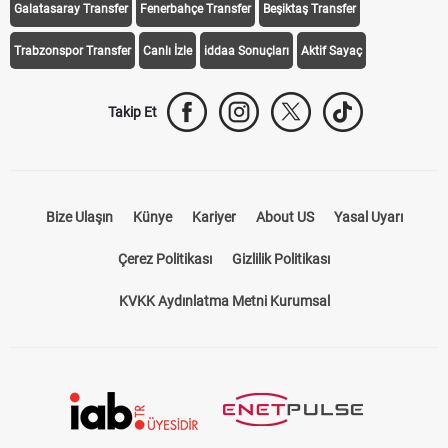
Galatasaray Transfer
Fenerbahçe Transfer
Beşiktaş Transfer
Trabzonspor Transfer
Canlı İzle
iddaa Sonuçları
Aktif Sayaç
Takip Et
Bize Ulaşın
Künye
Kariyer
About US
Yasal Uyarı
Çerez Politikası
Gizlilik Politikası
KVKK Aydınlatma Metni Kurumsal