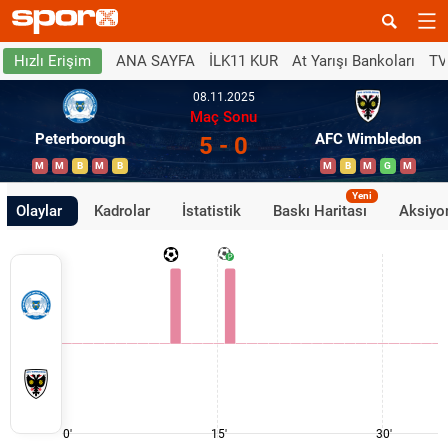
ANA SAYFA
İLK11 KUR
At Yarışı Bankoları
TV
Hızlı Erişim
08.11.2025
Maç Sonu
Peterborough
AFC Wimbledon
5 - 0
M
M
B
M
B
M
B
M
G
M
Yeni
Olaylar
Kadrolar
İstatistik
Baskı Haritası
Aksiyon
0'
15'
30'