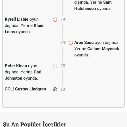
dışında. Yerine
Sam
Hutchinson
oyunda.
Kyrell Lisbie
oyun
79'
dışında. Yerine
Klaidi
Lolos
oyunda.
Aron Sasu
oyun dışında.
79'
Yerine
Callum Maycock
oyunda.
Peter Kioso
oyun
85'
dışında. Yerine
Carl
Johnston
oyunda.
GOL!
Gustav Lindgren
90'
Şu An Popüler İçerikler