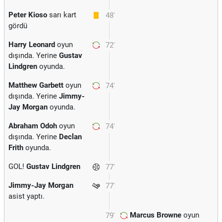
Peter Kioso
sarı kart
48'
gördü
Harry Leonard
oyun
72'
dışında. Yerine
Gustav
Lindgren
oyunda.
Matthew Garbett
oyun
74'
dışında. Yerine
Jimmy-
Jay Morgan
oyunda.
Abraham Odoh
oyun
74'
dışında. Yerine
Declan
Frith
oyunda.
GOL!
Gustav Lindgren
77'
Jimmy-Jay Morgan
77'
asist yaptı.
Marcus Browne
oyun
79'