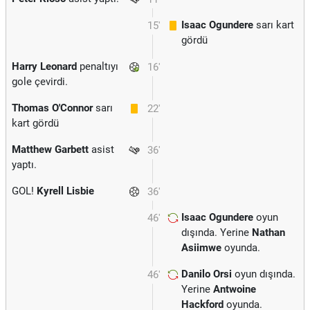
Isaac Ogundere
sarı kart
15'
gördü
Harry Leonard
penaltıyı
16'
gole çevirdi.
Thomas O'Connor
sarı
22'
kart gördü
Matthew Garbett
asist
36'
yaptı.
GOL!
Kyrell Lisbie
36'
Isaac Ogundere
oyun
46'
dışında. Yerine
Nathan
Asiimwe
oyunda.
Danilo Orsi
oyun dışında.
46'
Yerine
Antwoine
Hackford
oyunda.