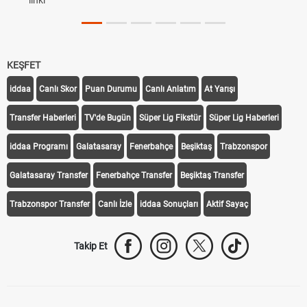
linki
KEŞFET
iddaa
Canlı Skor
Puan Durumu
Canlı Anlatım
At Yarışı
Transfer Haberleri
TV'de Bugün
Süper Lig Fikstür
Süper Lig Haberleri
iddaa Programı
Galatasaray
Fenerbahçe
Beşiktaş
Trabzonspor
Galatasaray Transfer
Fenerbahçe Transfer
Beşiktaş Transfer
Trabzonspor Transfer
Canlı İzle
iddaa Sonuçları
Aktif Sayaç
Takip Et