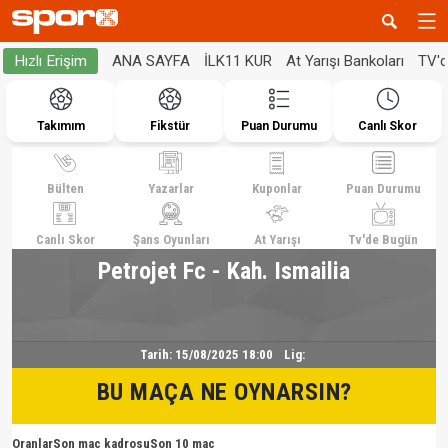
ANA SAYFA
İLK11 KUR
At Yarışı Bankoları
TV'
Hızlı Erişim
Takımım
Fikstür
Puan Durumu
Canlı Skor
Bülten
Yazarlar
Kuponlar
Puan Durumu
Canlı Skor
Şans Oyunları
At Yarışı
Tv'de Bugün
Petrojet Fc - Kah. Ismailia
Tarih:
15/08/2025 18:00
Lig:
BU MAÇA NE OYNARSIN?
Oranlar
Son maç kadrosu
Son 10 maç