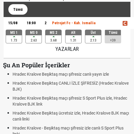
Tümü
15/08
18:00
2
Petrojet Fc - Kah. Ismailia
MS 1
MS 0
MS 2
Alt
Üst
Tümü
1.73
2.63
3.68
1.31
2.13
+39
YAZARLAR
Şu An Popüler İçerikler
Hradec Kralove Beşiktaş maçı şifresiz canlı yayın izle
Hradec Kralove Beşiktaş CANLI İZLE ŞİFRESİZ (Hradec Kralove
BJK)
Hradec Kralove Beşiktaş maçı şifresiz S Sport Plus izle, Hradec
Kralove BJK link
Hradec Kralove Beşiktaş ücretsiz izle, Hradec Kralove BJK maçı
canlı linki
Hradec Kralove - Beşiktaş maçı şifresiz izle canlı S Sport Plus