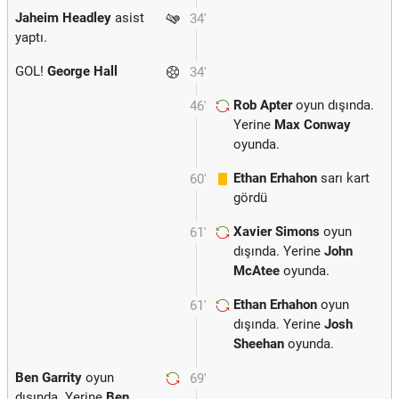
Jaheim Headley
asist
34'
yaptı.
GOL!
George Hall
34'
Rob Apter
oyun dışında.
46'
Yerine
Max Conway
oyunda.
Ethan Erhahon
sarı kart
60'
gördü
Xavier Simons
oyun
61'
dışında. Yerine
John
McAtee
oyunda.
Ethan Erhahon
oyun
61'
dışında. Yerine
Josh
Sheehan
oyunda.
Ben Garrity
oyun
69'
dışında. Yerine
Ben