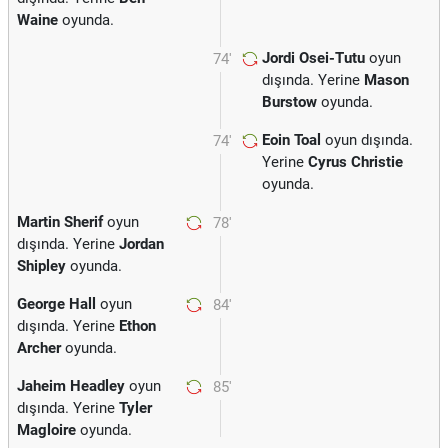
Waine
oyunda.
Jordi Osei-Tutu
oyun
74'
dışında. Yerine
Mason
Burstow
oyunda.
Eoin Toal
oyun dışında.
74'
Yerine
Cyrus Christie
oyunda.
Martin Sherif
oyun
78'
dışında. Yerine
Jordan
Shipley
oyunda.
George Hall
oyun
84'
dışında. Yerine
Ethon
Archer
oyunda.
Jaheim Headley
oyun
85'
dışında. Yerine
Tyler
Magloire
oyunda.