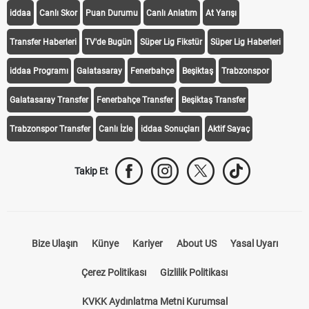
iddaa
Canlı Skor
Puan Durumu
Canlı Anlatım
At Yarışı
Transfer Haberleri
TV'de Bugün
Süper Lig Fikstür
Süper Lig Haberleri
iddaa Programı
Galatasaray
Fenerbahçe
Beşiktaş
Trabzonspor
Galatasaray Transfer
Fenerbahçe Transfer
Beşiktaş Transfer
Trabzonspor Transfer
Canlı İzle
iddaa Sonuçları
Aktif Sayaç
Takip Et
Bize Ulaşın
Künye
Kariyer
About US
Yasal Uyarı
Çerez Politikası
Gizlilik Politikası
KVKK Aydınlatma Metni Kurumsal