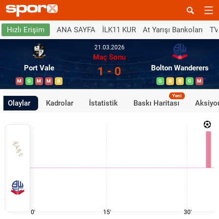
ANA SAYFA
İLK11 KUR
At Yarışı Bankoları
TV
Hızlı Erişim
21.03.2026
Maç Sonu
Port Vale
Bolton Wanderers
1 - 0
M
G
M
M
B
G
B
B
G
M
Yeni
Olaylar
Kadrolar
İstatistik
Baskı Haritası
Aksiyon
0'
15'
30'