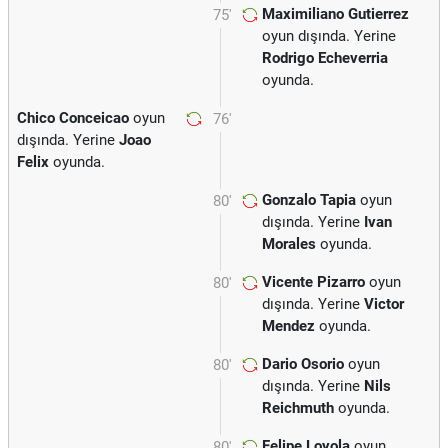
Maximiliano Gutierrez
75'
oyun dışında. Yerine
Rodrigo Echeverria
oyunda.
Chico Conceicao
oyun
76'
dışında. Yerine
Joao
Felix
oyunda.
Gonzalo Tapia
oyun
80'
dışında. Yerine
Ivan
Morales
oyunda.
Vicente Pizarro
oyun
80'
dışında. Yerine
Victor
Mendez
oyunda.
Dario Osorio
oyun
80'
dışında. Yerine
Nils
Reichmuth
oyunda.
Felipe Loyola
oyun
80'