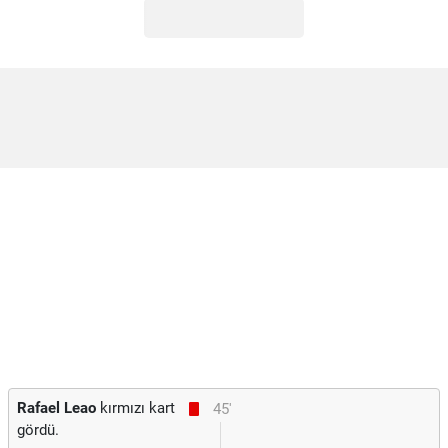
Rafael Leao
kırmızı kart
45'
gördü.