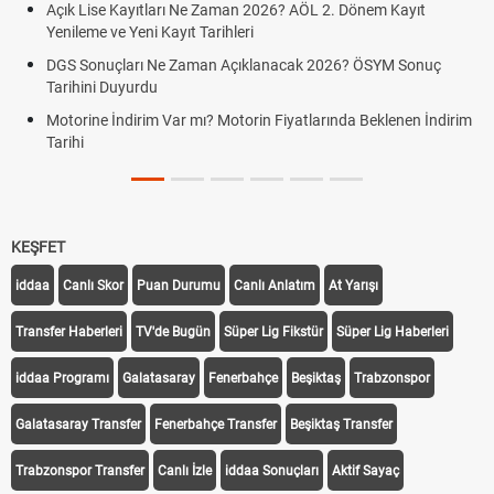
Açık Lise Kayıtları Ne Zaman 2026? AÖL 2. Dönem Kayıt
Yenileme ve Yeni Kayıt Tarihleri
DGS Sonuçları Ne Zaman Açıklanacak 2026? ÖSYM Sonuç
Tarihini Duyurdu
Motorine İndirim Var mı? Motorin Fiyatlarında Beklenen İndirim
Tarihi
KEŞFET
iddaa
Canlı Skor
Puan Durumu
Canlı Anlatım
At Yarışı
Transfer Haberleri
TV'de Bugün
Süper Lig Fikstür
Süper Lig Haberleri
iddaa Programı
Galatasaray
Fenerbahçe
Beşiktaş
Trabzonspor
Galatasaray Transfer
Fenerbahçe Transfer
Beşiktaş Transfer
Trabzonspor Transfer
Canlı İzle
iddaa Sonuçları
Aktif Sayaç