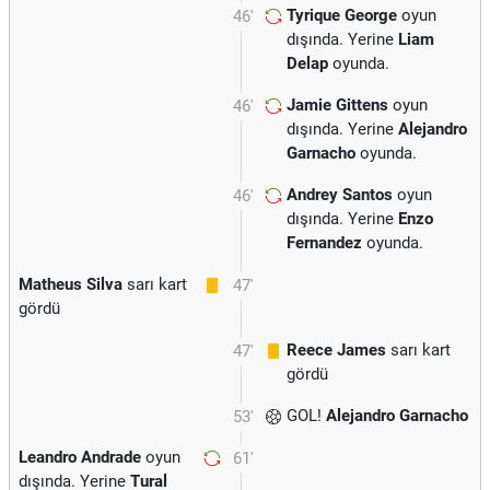
Tyrique George
oyun
46'
dışında. Yerine
Liam
Delap
oyunda.
Jamie Gittens
oyun
46'
dışında. Yerine
Alejandro
Garnacho
oyunda.
Andrey Santos
oyun
46'
dışında. Yerine
Enzo
Fernandez
oyunda.
Matheus Silva
sarı kart
47'
gördü
Reece James
sarı kart
47'
gördü
GOL!
Alejandro Garnacho
53'
Leandro Andrade
oyun
61'
dışında. Yerine
Tural