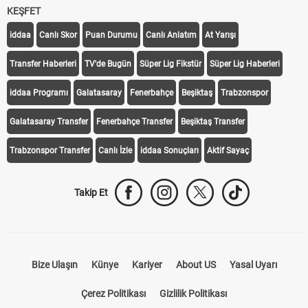
KEŞFET
iddaa
Canlı Skor
Puan Durumu
Canlı Anlatım
At Yarışı
Transfer Haberleri
TV'de Bugün
Süper Lig Fikstür
Süper Lig Haberleri
iddaa Programı
Galatasaray
Fenerbahçe
Beşiktaş
Trabzonspor
Galatasaray Transfer
Fenerbahçe Transfer
Beşiktaş Transfer
Trabzonspor Transfer
Canlı İzle
iddaa Sonuçları
Aktif Sayaç
Takip Et
Bize Ulaşın
Künye
Kariyer
About US
Yasal Uyarı
Çerez Politikası
Gizlilik Politikası