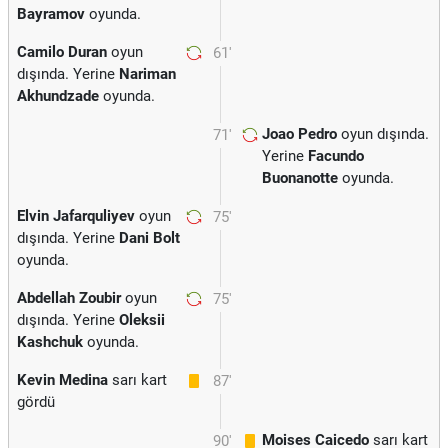
Bayramov
oyunda.
Camilo Duran
oyun
61'
dışında. Yerine
Nariman
Akhundzade
oyunda.
Joao Pedro
oyun dışında.
71'
Yerine
Facundo
Buonanotte
oyunda.
Elvin Jafarquliyev
oyun
75'
dışında. Yerine
Dani Bolt
oyunda.
Abdellah Zoubir
oyun
75'
dışında. Yerine
Oleksii
Kashchuk
oyunda.
Kevin Medina
sarı kart
87'
gördü
Moises Caicedo
sarı kart
90'