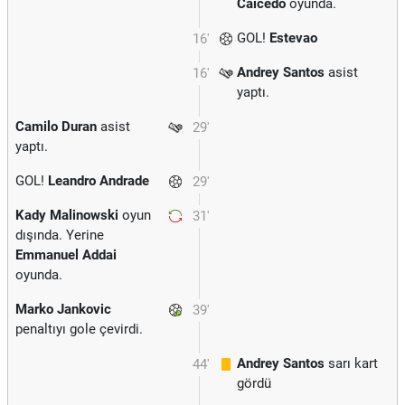
Caicedo
oyunda.
GOL!
Estevao
16'
Andrey Santos
asist
16'
yaptı.
Camilo Duran
asist
29'
yaptı.
GOL!
Leandro Andrade
29'
Kady Malinowski
oyun
31'
dışında. Yerine
Emmanuel Addai
oyunda.
Marko Jankovic
39'
penaltıyı gole çevirdi.
Andrey Santos
sarı kart
44'
gördü