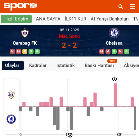
ANA SAYFA
İLK11 KUR
At Yarışı Bankoları
TV
Hızlı Erişim
05.11.2025
Maç Sonu
Qarabag FK
Chelsea
2 - 2
M
M
B
G
G
M
M
G
M
G
Yeni
Olaylar
Kadrolar
İstatistik
Baskı Haritası
Aksiyon
0'
15'
30'