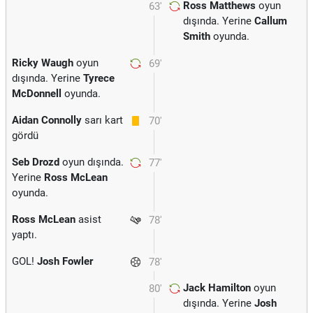
Ross Matthews
oyun
63'
dışında. Yerine
Callum
Smith
oyunda.
Ricky Waugh
oyun
69'
dışında. Yerine
Tyrece
McDonnell
oyunda.
Aidan Connolly
sarı kart
70'
gördü
Seb Drozd
oyun dışında.
77'
Yerine
Ross McLean
oyunda.
Ross McLean
asist
78'
yaptı.
GOL!
Josh Fowler
78'
Jack Hamilton
oyun
80'
dışında. Yerine
Josh