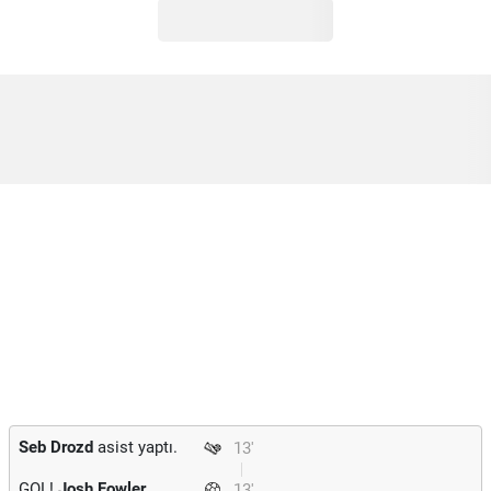
Seb Drozd
asist yaptı.
13'
GOL!
Josh Fowler
13'