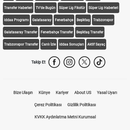
Transfer Haberleri
TV'de Bugün
Süper Lig Fikstür
Süper Lig Haberleri
iddaa Programı
Galatasaray
Fenerbahçe
Beşiktaş
Trabzonspor
Galatasaray Transfer
Fenerbahçe Transfer
Beşiktaş Transfer
Trabzonspor Transfer
Canlı İzle
iddaa Sonuçları
Aktif Sayaç
Takip Et
Bize Ulaşın
Künye
Kariyer
About US
Yasal Uyarı
Çerez Politikası
Gizlilik Politikası
KVKK Aydınlatma Metni Kurumsal