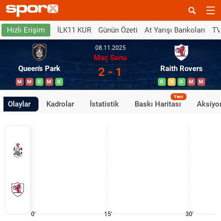
İLK11 KUR
Günün Özeti
At Yarışı Bankoları
TV
Hızlı Erişim
08.11.2025
Maç Sonu
Queen's Park
Raith Rovers
2 - 1
M
M
G
M
G
G
B
G
M
M
Yeni
Olaylar
Kadrolar
İstatistik
Baskı Haritası
Aksiyon
0'
15'
30'