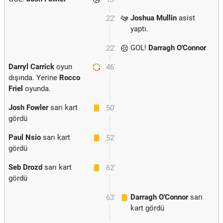
Joshua Mullin
asist
22'
yaptı.
GOL!
Darragh O'Connor
22'
Darryl Carrick
oyun
46'
dışında. Yerine
Rocco
Friel
oyunda.
Josh Fowler
sarı kart
50'
gördü
Paul Nsio
sarı kart
52'
gördü
Seb Drozd
sarı kart
62'
gördü
Darragh O'Connor
sarı
63'
kart gördü