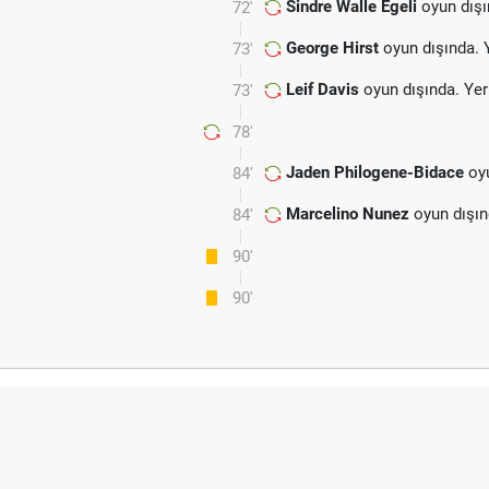
Sindre Walle Egeli
oyun dışı
72'
George Hirst
oyun dışında. 
73'
Leif Davis
oyun dışında. Ye
73'
78'
Jaden Philogene-Bidace
oyu
84'
Marcelino Nunez
oyun dışın
84'
90'
90'