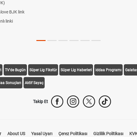
JK)
alove BJK link
ı linki
i
TV'de Bugün
Süper Lig Fikstür
Süper Lig Haberleri
iddaa Programı
Galata
daa Sonuçları
Aktif Sayaç
Takip Et
r
About US
Yasal Uyarı
Çerez Politikası
Gizlilik Politikası
KVK