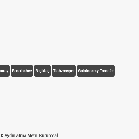
saray
Fenerbahçe
Beşiktaş
Trabzonspor
Galatasaray Transfer
K Aydınlatma Metni Kurumsal