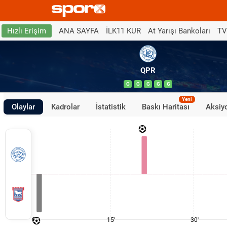
ANA SAYFA
İLK11 KUR
At Yarışı Bankoları
TV
Hızlı Erişim
QPR
G
G
G
G
G
Yeni
Olaylar
Kadrolar
İstatistik
Baskı Haritası
Aksiyo
0'
15'
30'