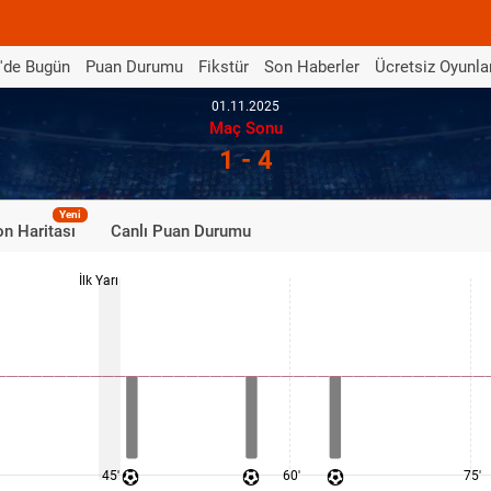
'de Bugün
Puan Durumu
Fikstür
Son Haberler
Ücretsiz Oyunla
01.11.2025
Maç Sonu
1 - 4
Yeni
n Haritası
Canlı Puan Durumu
İlk Yarı
45'
60'
75'