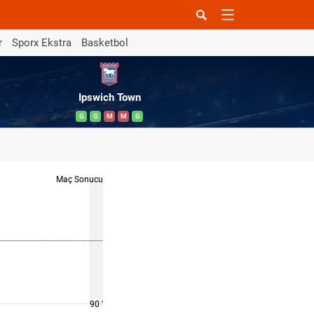
r
Sporx Ekstra
Basketbol
Ipswich Town
G
G
M
M
G
Maç Sonucu
90 '