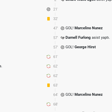
21'
32'
GOL!
Marcelino Nunez
47'
Darnell Furlong
asist yaptı.
57'
GOL!
George Hirst
57'
61'
a.
62'
62'
63'
GOL!
Marcelino Nunez
64'
68'