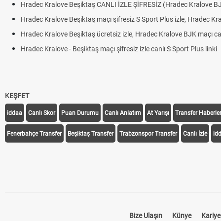
Hradec Kralove Beşiktaş CANLI İZLE ŞİFRESİZ (Hradec Kralove B
Hradec Kralove Beşiktaş maçı şifresiz S Sport Plus izle, Hradec Kr
Hradec Kralove Beşiktaş ücretsiz izle, Hradec Kralove BJK maçı canl
Hradec Kralove - Beşiktaş maçı şifresiz izle canlı S Sport Plus linki
KEŞFET
iddaa
Canlı Skor
Puan Durumu
Canlı Anlatım
At Yarışı
Transfer Haberler
Fenerbahçe Transfer
Beşiktaş Transfer
Trabzonspor Transfer
Canlı İzle
id
Bize Ulaşın
Künye
Kariye