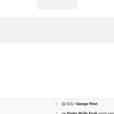
GOL!
George Hirst
2'
Sindre Walle Egeli
asist yapt
2'