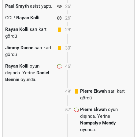
Paul Smyth
asist yaptı.
26'
GOL!
Rayan Kolli
26'
Rayan Kolli
sarı kart
29'
gördü
Jimmy Dunne
sarı kart
30'
gördü
Rayan Kolli
oyun
46'
dışında. Yerine
Daniel
Bennie
oyunda.
Pierre Ekwah
sarı kart
49'
gördü
Pierre Ekwah
oyun
57'
dışında. Yerine
Nampalys Mendy
oyunda.