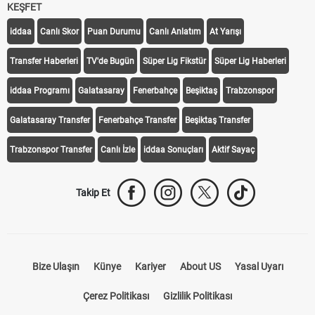
KEŞFET
iddaa
Canlı Skor
Puan Durumu
Canlı Anlatım
At Yarışı
Transfer Haberleri
TV'de Bugün
Süper Lig Fikstür
Süper Lig Haberleri
iddaa Programı
Galatasaray
Fenerbahçe
Beşiktaş
Trabzonspor
Galatasaray Transfer
Fenerbahçe Transfer
Beşiktaş Transfer
Trabzonspor Transfer
Canlı İzle
iddaa Sonuçları
Aktif Sayaç
Takip Et
Bize Ulaşın
Künye
Kariyer
About US
Yasal Uyarı
Çerez Politikası
Gizlilik Politikası