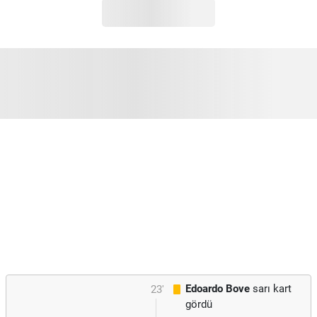
Edoardo Bove
sarı kart
23'
gördü