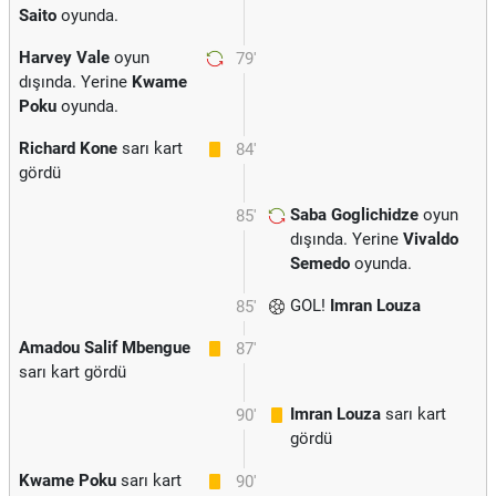
Saito
oyunda.
Harvey Vale
oyun
79'
dışında. Yerine
Kwame
Poku
oyunda.
Richard Kone
sarı kart
84'
gördü
Saba Goglichidze
oyun
85'
dışında. Yerine
Vivaldo
Semedo
oyunda.
GOL!
Imran Louza
85'
Amadou Salif Mbengue
87'
sarı kart gördü
Imran Louza
sarı kart
90'
gördü
Kwame Poku
sarı kart
90'