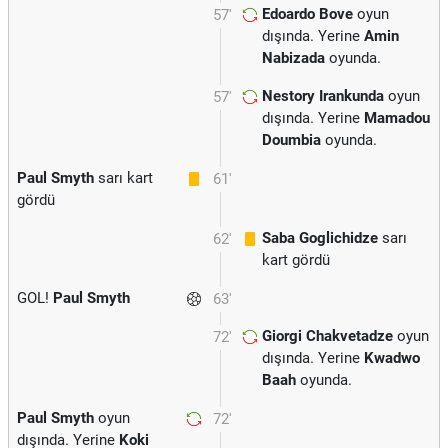
Edoardo Bove
oyun
57'
dışında. Yerine
Amin
Nabizada
oyunda.
Nestory Irankunda
oyun
57'
dışında. Yerine
Mamadou
Doumbia
oyunda.
Paul Smyth
sarı kart
61'
gördü
Saba Goglichidze
sarı
62'
kart gördü
GOL!
Paul Smyth
63'
Giorgi Chakvetadze
oyun
72'
dışında. Yerine
Kwadwo
Baah
oyunda.
Paul Smyth
oyun
72'
dışında. Yerine
Koki