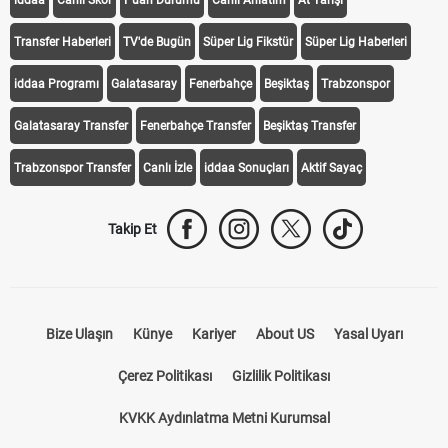
iddaa
Canlı Skor
Puan Durumu
Canlı Anlatım
At Yarışı
Transfer Haberleri
TV'de Bugün
Süper Lig Fikstür
Süper Lig Haberleri
iddaa Programı
Galatasaray
Fenerbahçe
Beşiktaş
Trabzonspor
Galatasaray Transfer
Fenerbahçe Transfer
Beşiktaş Transfer
Trabzonspor Transfer
Canlı İzle
iddaa Sonuçları
Aktif Sayaç
Takip Et
Bize Ulaşın
Künye
Kariyer
About US
Yasal Uyarı
Çerez Politikası
Gizlilik Politikası
KVKK Aydınlatma Metni Kurumsal