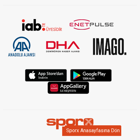
Sporx Anasayfasına Dön
Sporx Anasayfasına Dön