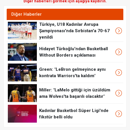
Diğer haberleri görmek için aşağıya kaydırın.
Diğer Haberler
Türkiye, U18 Kadınlar Avrupa
Şampiyonası'nda Sırbistan'a 70-67
yenildi
Hidayet Türkoğlu'ndan Basketball
Without Borders açıklaması
Green: "LeBron gelmeyince aynı
kontrata Warriors'ta kaldım"
Miller: "LaMelo gittiği için üzüldüm
ama Wolves'ta başarılı olacaktır"
Kadınlar Basketbol Süper Ligi'nde
fikstür belli oldu