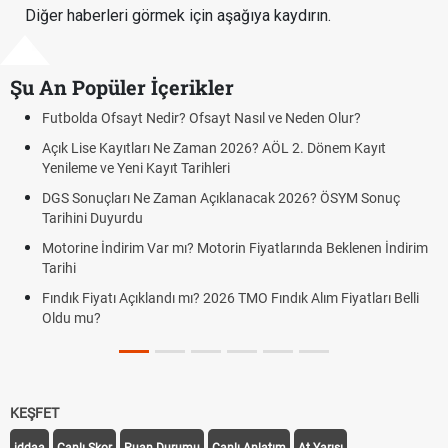
Diğer haberleri görmek için aşağıya kaydırın.
Şu An Popüler İçerikler
sayt Nedir? Ofsayt Nasıl ve Neden Olur?
Sigaraya Zam Mı
ayıtları Ne Zaman 2026? AÖL 2. Dönem Kayıt
FENERBAHÇE S
Yeni Kayıt Tarihleri
GRAZ)
arı Ne Zaman Açıklanacak 2026? ÖSYM Sonuç
Fenerbahçe Stur
yurdu
Fenerbahçe Stu
dirim Var mı? Motorin Fiyatlarında Beklenen İndirim
Graz link
Fenerbahçe - St
ı Açıklandı mı? 2026 TMO Fındık Alım Fiyatları Belli
KEŞFET