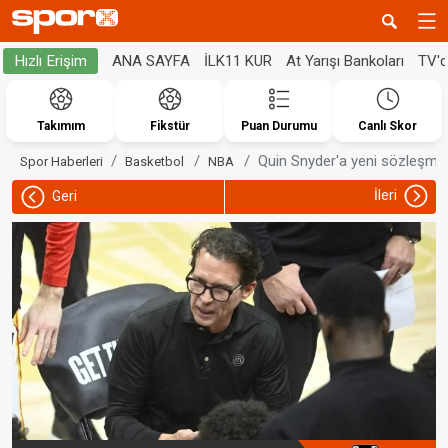
ANA SAYFA
İLK11 KUR
At Yarışı Bankoları
TV'
Hızlı Erişim
Takımım
Fikstür
Puan Durumu
Canlı Skor
Quin Snyder'a yeni sözleşme
Spor Haberleri
Basketbol
NBA
İleri
Geri