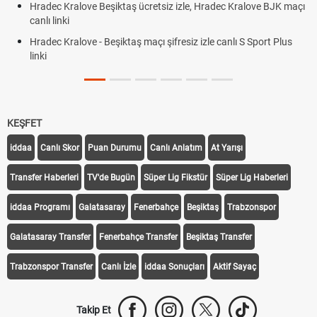
Hradec Kralove Beşiktaş ücretsiz izle, Hradec Kralove BJK maçı
canlı linki
Hradec Kralove - Beşiktaş maçı şifresiz izle canlı S Sport Plus
linki
KEŞFET
iddaa
Canlı Skor
Puan Durumu
Canlı Anlatım
At Yarışı
Transfer Haberleri
TV'de Bugün
Süper Lig Fikstür
Süper Lig Haberleri
iddaa Programı
Galatasaray
Fenerbahçe
Beşiktaş
Trabzonspor
Galatasaray Transfer
Fenerbahçe Transfer
Beşiktaş Transfer
Trabzonspor Transfer
Canlı İzle
iddaa Sonuçları
Aktif Sayaç
Takip Et