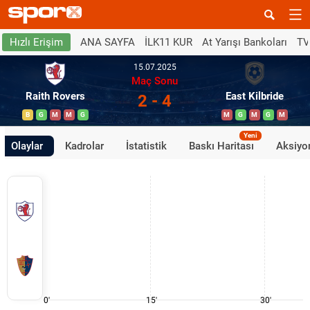
ANA SAYFA
İLK11 KUR
At Yarışı Bankoları
TV
Hızlı Erişim
15.07.2025
Maç Sonu
Raith Rovers
East Kilbride
2 - 4
B
G
M
M
G
M
G
M
G
M
Yeni
Olaylar
Kadrolar
İstatistik
Baskı Haritası
Aksiyon
0'
15'
30'