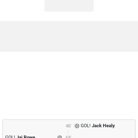
GOL!
Jack Healy
48'
GOL!
Jai Rowe
68'