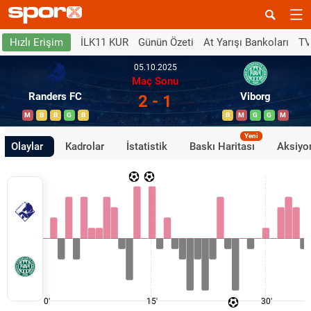
İLK11 KUR
Günün Özeti
At Yarışı Bankoları
TV
Hızlı Erişim
05.10.2025
Maç Sonu
Randers FC
Viborg
2 - 1
M
B
B
G
B
B
M
G
G
M
Yeni
Olaylar
Kadrolar
İstatistik
Baskı Haritası
Aksiyon
0'
15'
30'