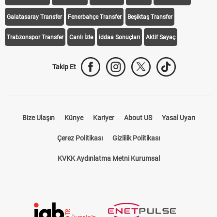
iddaa Programı
Galatasaray
Fenerbahçe
Beşiktaş
Trabzonspor
Galatasaray Transfer
Fenerbahçe Transfer
Beşiktaş Transfer
Trabzonspor Transfer
Canlı İzle
iddaa Sonuçları
Aktif Sayaç
Takip Et
Bize Ulaşın
Künye
Kariyer
About US
Yasal Uyarı
Çerez Politikası
Gizlilik Politikası
KVKK Aydınlatma Metni Kurumsal