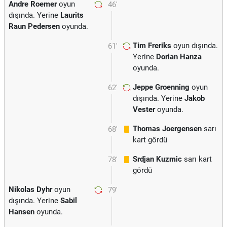
Andre Roemer
oyun
46'
dışında. Yerine
Laurits
Raun Pedersen
oyunda.
Tim Freriks
oyun dışında.
61'
Yerine
Dorian Hanza
oyunda.
Jeppe Groenning
oyun
62'
dışında. Yerine
Jakob
Vester
oyunda.
Thomas Joergensen
sarı
68'
kart gördü
Srdjan Kuzmic
sarı kart
78'
gördü
Nikolas Dyhr
oyun
79'
dışında. Yerine
Sabil
Hansen
oyunda.