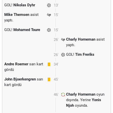
GOL!
Nikolas Dyhr
13'
Mike Themsen
asist
15'
yaptı.
GOL!
Mohamed Toure
15'
Charly Horneman
asist
26'
yaptı.
GOL!
Tim Freriks
26'
Andre Roemer
sarı kart
34'
gördü
John Bjoerkengren
sarı
45'
kart gördü
Charly Horneman
oyun
46'
dışında. Yerine
Yonis
Njoh
oyunda.