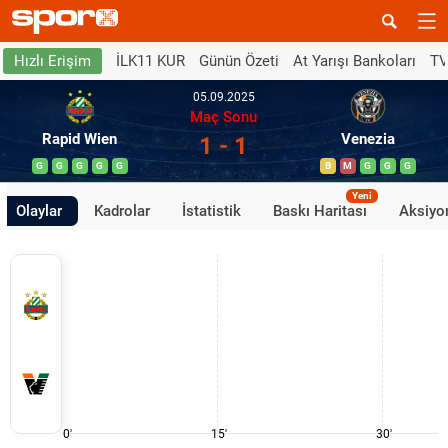
İLK11 KUR
Günün Özeti
At Yarışı Bankoları
TV
Hızlı Erişim
05.09.2025
Maç Sonu
Rapid Wien
Venezia
1 - 1
G
G
G
G
G
B
M
G
G
G
Yeni
Olaylar
Kadrolar
İstatistik
Baskı Haritası
Aksiyon
0'
15'
30'