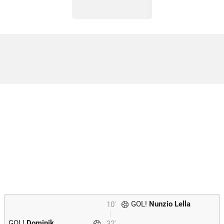
GOL!
Nunzio Lella
10'
GOL!
Dominik
32'