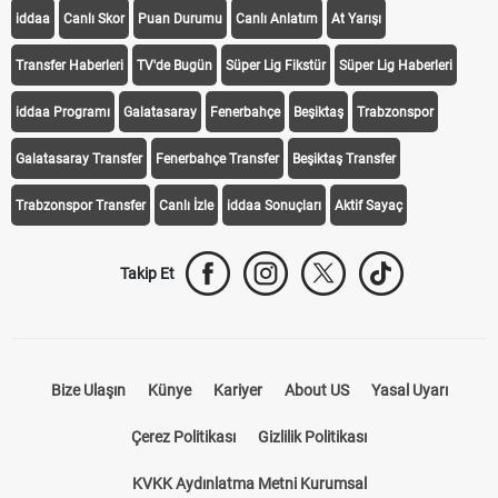
iddaa
Canlı Skor
Puan Durumu
Canlı Anlatım
At Yarışı
Transfer Haberleri
TV'de Bugün
Süper Lig Fikstür
Süper Lig Haberleri
iddaa Programı
Galatasaray
Fenerbahçe
Beşiktaş
Trabzonspor
Galatasaray Transfer
Fenerbahçe Transfer
Beşiktaş Transfer
Trabzonspor Transfer
Canlı İzle
iddaa Sonuçları
Aktif Sayaç
Takip Et
Bize Ulaşın
Künye
Kariyer
About US
Yasal Uyarı
Çerez Politikası
Gizlilik Politikası
KVKK Aydınlatma Metni Kurumsal