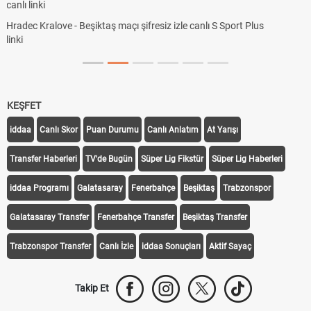
KEŞFET
iddaa
Canlı Skor
Puan Durumu
Canlı Anlatım
At Yarışı
Transfer Haberleri
TV'de Bugün
Süper Lig Fikstür
Süper Lig Haberleri
iddaa Programı
Galatasaray
Fenerbahçe
Beşiktaş
Trabzonspor
Galatasaray Transfer
Fenerbahçe Transfer
Beşiktaş Transfer
Trabzonspor Transfer
Canlı İzle
iddaa Sonuçları
Aktif Sayaç
Takip Et