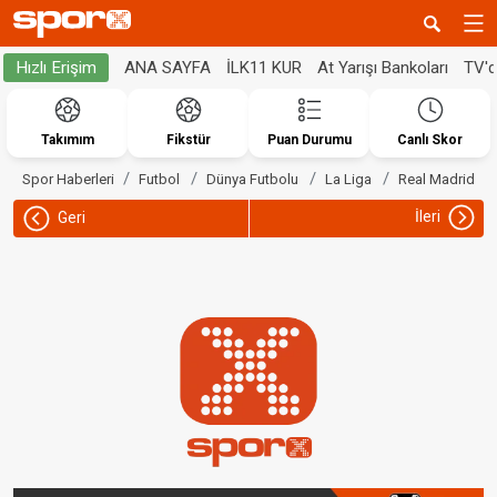
ANA SAYFA
İLK11 KUR
At Yarışı Bankoları
TV'
Hızlı Erişim
Takımım
Fikstür
Puan Durumu
Canlı Skor
Spor Haberleri
Futbol
Dünya Futbolu
La Liga
Real Madrid
İleri
Geri