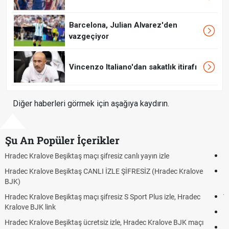
Barcelona, Julian Alvarez'den
vazgeçiyor
Vincenzo Italiano'dan sakatlık itirafı
Diğer haberleri görmek için aşağıya kaydırın.
Şu An Popüler İçerikler
Hradec Kralove - Beşiktaş maçı şifresiz izle canlı tv100 linki
Hradec Kralove Beşiktaş maçı şifresiz tv100 izle, Hradec Kralove
BJK link
Trivela Nedir? Trivela Vuruşu Nasıl Yapılır?
Röveşata Nedir? Röveşata Vuruşu Nasıl Yapılır?
Plonjon Nedir? Kalecilikte Plonjon Hareketi Nasıl Yapılır?