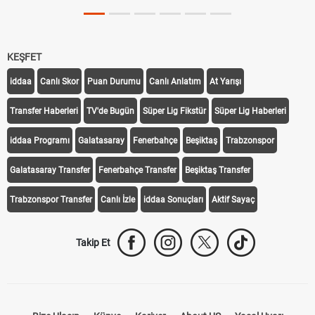
Tarihini Duyurdu
KEŞFET
iddaa
Canlı Skor
Puan Durumu
Canlı Anlatım
At Yarışı
Transfer Haberleri
TV'de Bugün
Süper Lig Fikstür
Süper Lig Haberleri
iddaa Programı
Galatasaray
Fenerbahçe
Beşiktaş
Trabzonspor
Galatasaray Transfer
Fenerbahçe Transfer
Beşiktaş Transfer
Trabzonspor Transfer
Canlı İzle
iddaa Sonuçları
Aktif Sayaç
Takip Et