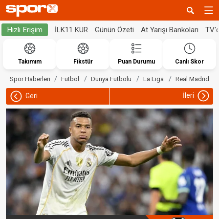
İLK11 KUR
Günün Özeti
At Yarışı Bankoları
TV'
Hızlı Erişim
Takımım
Fikstür
Puan Durumu
Canlı Skor
Spor Haberleri
Futbol
Dünya Futbolu
La Liga
Real Madrid
İleri
Geri