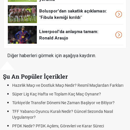
Boluspor'dan sakatlık açıklaması:
"Fibula kemiği kırıldı"
Liverpool'da anlaşma tamam:
Ronald Araujo
Diğer haberleri görmek için aşağıya kaydırın.
Şu An Popüler İçerikler
an Farkları
Puan Durumunda AG, OM ve Diğer Kısaltmalar Ne Anla
Skor Ne Demek? Sporda Skor ve Sonuç Kavramları
tiyor?
Futbol Nasıl Oynanır? Temel Futbol Kuralları
Nasıl
Deplasman Golü Kuralı Nedir? Hangi Organizasyonlar
Uygulanıyor?
DGS Sonuçları Ne Zaman Açıklanacak 2026? ÖSYM So