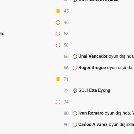
45'
46'
a.
58'
58'
Unai Vencedor
oyun dışında
66'
Roger Brugue
oyun dışında.
66'
71'
GOL!
Etta Eyong
72'
74'
Ivan Romero
oyun dışında. 
80'
Carlos Alvarez
oyun dışında
80'