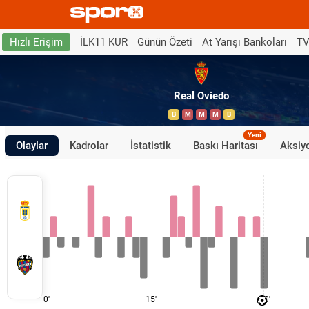
İLK11 KUR
Günün Özeti
At Yarışı Bankoları
TV
Hızlı Erişim
Real Oviedo
B
M
M
M
B
Yeni
Olaylar
Kadrolar
İstatistik
Baskı Haritası
Aksiyo
0'
15'
30'