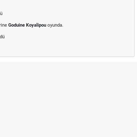
dü
rine
Goduine Koyalipou
oyunda.
rdü