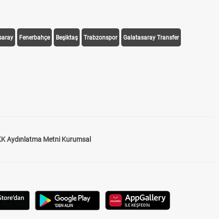
saray
Fenerbahçe
Beşiktaş
Trabzonspor
Galatasaray Transfer
K Aydınlatma Metni Kurumsal