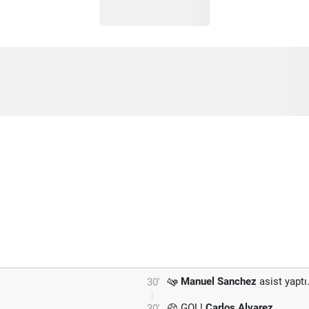
Manuel Sanchez
asist yaptı
30'
GOL!
Carlos Alvarez
30'