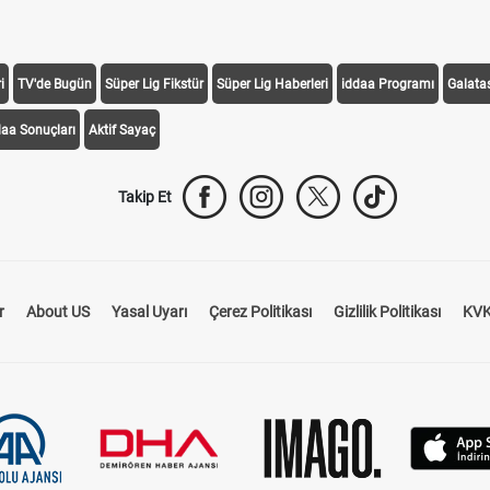
i
TV'de Bugün
Süper Lig Fikstür
Süper Lig Haberleri
iddaa Programı
Galata
daa Sonuçları
Aktif Sayaç
Takip Et
r
About US
Yasal Uyarı
Çerez Politikası
Gizlilik Politikası
KVK