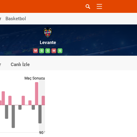
r
Basketbol
Levante
M
G
G
M
G
r
Canlı İzle
Maç Sonucu
90 '