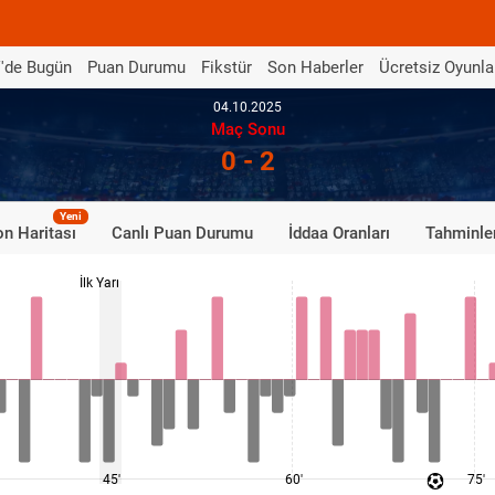
'de Bugün
Puan Durumu
Fikstür
Son Haberler
Ücretsiz Oyunla
04.10.2025
Maç Sonu
0 - 2
Yeni
n Haritası
Canlı Puan Durumu
İddaa Oranları
Tahminle
İlk Yarı
45'
60'
75'