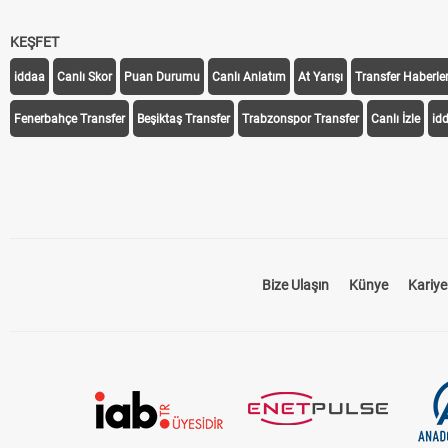
KEŞFET
iddaa
Canlı Skor
Puan Durumu
Canlı Anlatım
At Yarışı
Transfer Haberler
Fenerbahçe Transfer
Beşiktaş Transfer
Trabzonspor Transfer
Canlı İzle
id
Bize Ulaşın
Künye
Kariye