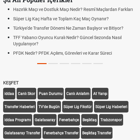
Hazırlık Maçı ve Dostluk Maçı Nedir? Resmî Maçlardan Farkları
Süper Lig Kaç Hafta ve Toplam Kaç Maç Oynanır?
Türkiye'de Transfer Dönemi Ne Zaman Başlıyor ve Bitiyor?
TFF Yabancı Oyuncu Kuralı Nedir? Güncel Sezonda Nasıl
Uygulanıyor?
PFDK Nedir? PFDK Açılımı, Görevleri ve Karar Süreci
KEŞFET
iddaa
Canlı Skor
Puan Durumu
Canlı Anlatım
At Yarışı
Transfer Haberleri
TV'de Bugün
Süper Lig Fikstür
Süper Lig Haberleri
iddaa Programı
Galatasaray
Fenerbahçe
Beşiktaş
Trabzonspor
Galatasaray Transfer
Fenerbahçe Transfer
Beşiktaş Transfer