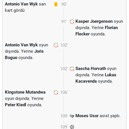
Antonio Van Wyk
sarı
90'
kart gördü
Kasper Joergensen
oyun
91'
dışında. Yerine
Florian
Flecker
oyunda.
Antonio Van Wyk
oyun
102'
dışında. Yerine
Joris
Boguo
oyunda.
Sascha Horvath
oyun
102'
dışında. Yerine
Lukas
Kacavenda
oyunda.
Kingstone Mutandwa
106'
oyun dışında. Yerine
Peter Kiedl
oyunda.
Moses Usor
asist yaptı.
109'
109'