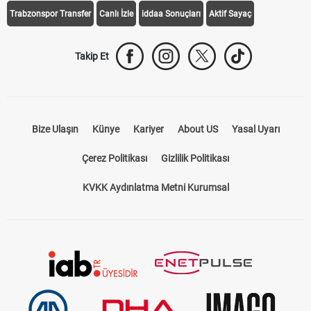
Trabzonspor Transfer
Canlı İzle
iddaa Sonuçları
Aktif Sayaç
Takip Et
Bize Ulaşın
Künye
Kariyer
About US
Yasal Uyarı
Çerez Politikası
Gizlilik Politikası
KVKK Aydınlatma Metni Kurumsal