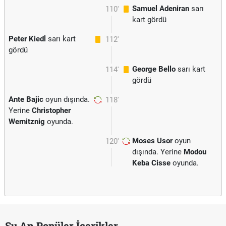
Samuel Adeniran
sarı
110'
kart gördü
Peter Kiedl
sarı kart
112'
gördü
George Bello
sarı kart
114'
gördü
Ante Bajic
oyun dışında.
118'
Yerine
Christopher
Wernitznig
oyunda.
Moses Usor
oyun
120'
dışında. Yerine
Modou
Keba Cisse
oyunda.
Şu An Popüler İçerikler