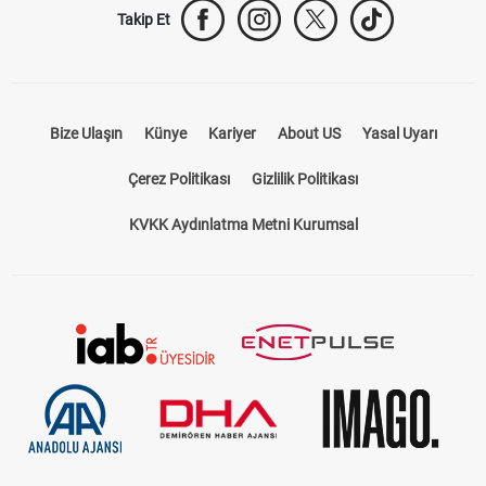
Takip Et
Bize Ulaşın
Künye
Kariyer
About US
Yasal Uyarı
Çerez Politikası
Gizlilik Politikası
KVKK Aydınlatma Metni Kurumsal