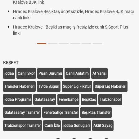
Kralove BJK link
Hradec Kralove Beşiktaş ücretsiz izle, Hradec Kralove BJK maçı
canlı linki
Hradec Kralove - Beşiktaş maçı şifresiz izle canlı S Sport Plus
linki
KEŞFET
iddaa
Canlı Skor
Puan Durumu
Canlı Anlatım
At Yarışı
Transfer Haberleri
TV'de Bugün
Süper Lig Fikstür
Süper Lig Haberleri
iddaa Programı
Galatasaray
Fenerbahçe
Beşiktaş
Trabzonspor
Galatasaray Transfer
Fenerbahçe Transfer
Beşiktaş Transfer
Trabzonspor Transfer
Canlı İzle
iddaa Sonuçları
Aktif Sayaç