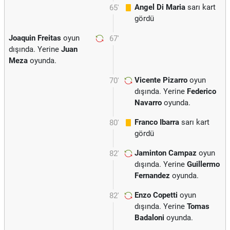
Angel Di Maria
sarı kart
65'
gördü
Joaquin Freitas
oyun
67'
dışında. Yerine
Juan
Meza
oyunda.
Vicente Pizarro
oyun
70'
dışında. Yerine
Federico
Navarro
oyunda.
Franco Ibarra
sarı kart
80'
gördü
Jaminton Campaz
oyun
82'
dışında. Yerine
Guillermo
Fernandez
oyunda.
Enzo Copetti
oyun
82'
dışında. Yerine
Tomas
Badaloni
oyunda.