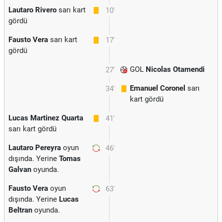
Lautaro Rivero
sarı kart
10'
gördü
Fausto Vera
sarı kart
17'
gördü
GOL
Nicolas Otamendi
27'
Emanuel Coronel
sarı
34'
kart gördü
Lucas Martinez Quarta
41'
sarı kart gördü
Lautaro Pereyra
oyun
46'
dışında. Yerine
Tomas
Galvan
oyunda.
Fausto Vera
oyun
63'
dışında. Yerine
Lucas
Beltran
oyunda.