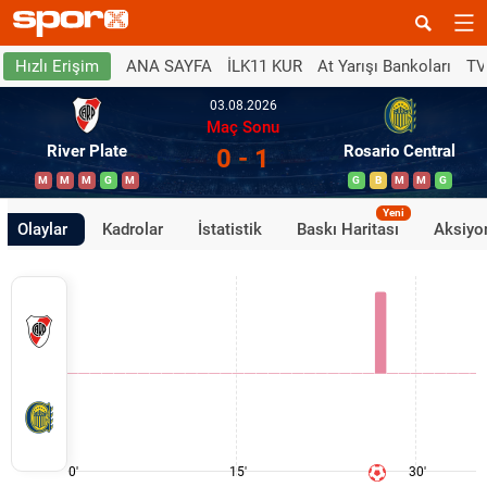
ANA SAYFA
İLK11 KUR
At Yarışı Bankoları
TV
Hızlı Erişim
03.08.2026
Maç Sonu
River Plate
Rosario Central
0 - 1
M
M
M
G
M
G
B
M
M
G
Yeni
Olaylar
Kadrolar
İstatistik
Baskı Haritası
Aksiyon
0'
15'
30'