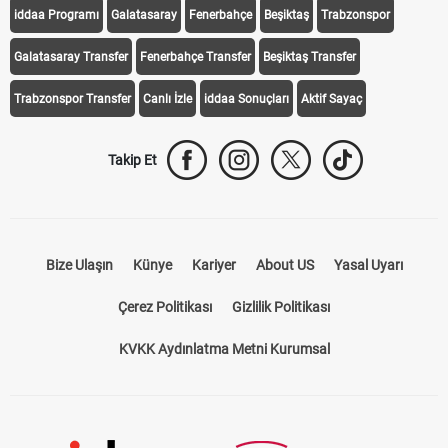
iddaa Programı
Galatasaray
Fenerbahçe
Beşiktaş
Trabzonspor
Galatasaray Transfer
Fenerbahçe Transfer
Beşiktaş Transfer
Trabzonspor Transfer
Canlı İzle
iddaa Sonuçları
Aktif Sayaç
Takip Et
Bize Ulaşın
Künye
Kariyer
About US
Yasal Uyarı
Çerez Politikası
Gizlilik Politikası
KVKK Aydınlatma Metni Kurumsal