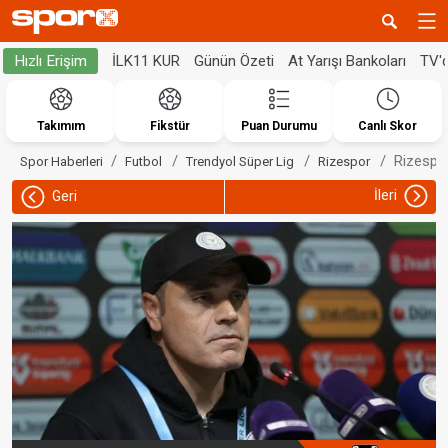
İLK11 KUR
Günün Özeti
At Yarışı Bankoları
TV'
Hızlı Erişim
Takımım
Fikstür
Puan Durumu
Canlı Skor
Rizespo
Spor Haberleri
Futbol
Trendyol Süper Lig
Rizespor
İleri
Geri