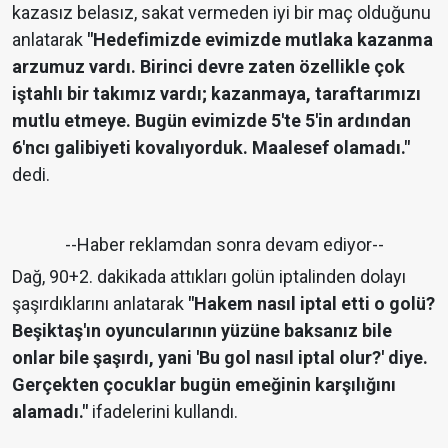
kazasız belasız, sakat vermeden iyi bir maç olduğunu
anlatarak
"Hedefimizde evimizde mutlaka kazanma
arzumuz vardı. Birinci devre zaten özellikle çok
iştahlı bir takımız vardı; kazanmaya, taraftarımızı
mutlu etmeye. Bugün evimizde 5'te 5'in ardından
6'ncı galibiyeti kovalıyorduk. Maalesef olamadı."
dedi.
--Haber reklamdan sonra devam ediyor--
Dağ, 90+2. dakikada attıkları golün iptalinden dolayı
şaşırdıklarını anlatarak
"Hakem nasıl iptal etti o golü?
Beşiktaş'ın oyuncularının yüzüne baksanız bile
onlar bile şaşırdı, yani 'Bu gol nasıl iptal olur?' diye.
Gerçekten çocuklar bugün emeğinin karşılığını
alamadı."
ifadelerini kullandı.