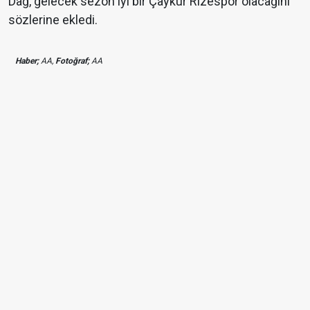
Dağ, gelecek sezon iyi bir Çaykur Rizespor olacağını
sözlerine ekledi.
Haber;
AA,
Fotoğraf;
AA