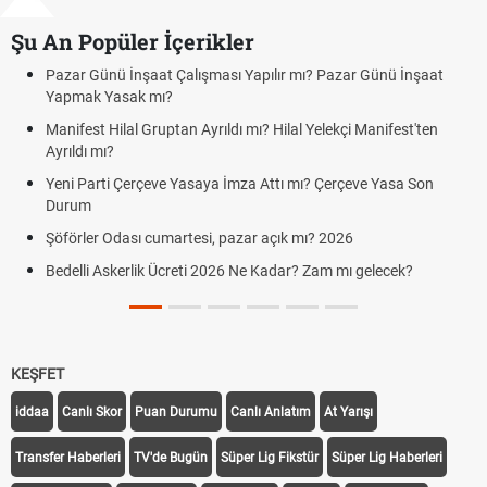
Şu An Popüler İçerikler
nü İnşaat Çalışması Yapılır mı? Pazar Günü İnşaat
Bedelli asker
Yasak mı?
Kuyumcular 
Hilal Gruptan Ayrıldı mı? Hilal Yelekçi Manifest'ten
cumartesi-p
ı?
Hafta Sonları
ti Çerçeve Yasaya İmza Attı mı? Çerçeve Yasa Son
Cumartesi v
Aras Kargo 
Odası cumartesi, pazar açık mı? 2026
Cumartesi ça
skerlik Ücreti 2026 Ne Kadar? Zam mı gelecek?
Hazırlık Maç
KEŞFET
iddaa
Canlı Skor
Puan Durumu
Canlı Anlatım
At Yarışı
Transfer Haberleri
TV'de Bugün
Süper Lig Fikstür
Süper Lig Haberleri