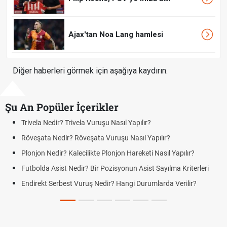
Ajax'tan Noa Lang hamlesi
Diğer haberleri görmek için aşağıya kaydırın.
Şu An Popüler İçerikler
 Nedir? Trivela Vuruşu Nasıl Yapılır?
Bonservis
ta Nedir? Röveşata Vuruşu Nasıl Yapılır?
Jübile Ma
n Nedir? Kalecilikte Plonjon Hareketi Nasıl Yapılır?
Futbolda A
Farklar
da Asist Nedir? Bir Pozisyonun Asist Sayılma Kriterleri
Futbolda 
kt Serbest Vuruş Nedir? Hangi Durumlarda Verilir?
Açık Lise
Yenileme v