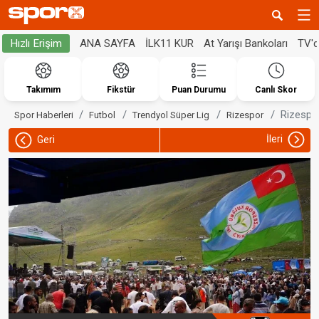
ANA SAYFA
İLK11 KUR
At Yarışı Bankoları
TV'
Hızlı Erişim
Takımım
Fikstür
Puan Durumu
Canlı Skor
Rizespor
Spor Haberleri
Futbol
Trendyol Süper Lig
Rizespor
İleri
Geri