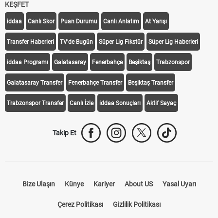
KEŞFET
iddaa
Canlı Skor
Puan Durumu
Canlı Anlatım
At Yarışı
Transfer Haberleri
TV'de Bugün
Süper Lig Fikstür
Süper Lig Haberleri
iddaa Programı
Galatasaray
Fenerbahçe
Beşiktaş
Trabzonspor
Galatasaray Transfer
Fenerbahçe Transfer
Beşiktaş Transfer
Trabzonspor Transfer
Canlı İzle
iddaa Sonuçları
Aktif Sayaç
Takip Et
Bize Ulaşın
Künye
Kariyer
About US
Yasal Uyarı