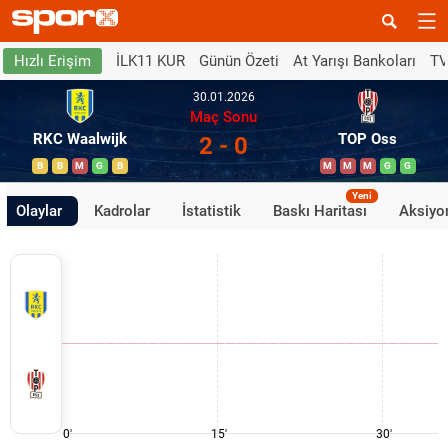
İLK11 KUR
Günün Özeti
At Yarışı Bankoları
TV
Hızlı Erişim
30.01.2026
Maç Sonu
RKC Waalwijk
TOP Oss
2 - 0
B
B
M
G
B
M
M
M
G
G
Yeni
Olaylar
Kadrolar
İstatistik
Baskı Haritası
Aksiyon
0'
15'
30'