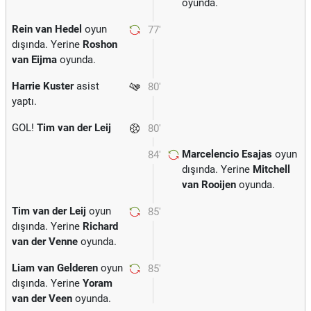
oyunda.
Rein van Hedel
oyun
77'
dışında. Yerine
Roshon
van Eijma
oyunda.
Harrie Kuster
asist
80'
yaptı.
GOL!
Tim van der Leij
80'
Marcelencio Esajas
oyun
84'
dışında. Yerine
Mitchell
van Rooijen
oyunda.
Tim van der Leij
oyun
85'
dışında. Yerine
Richard
van der Venne
oyunda.
Liam van Gelderen
oyun
85'
dışında. Yerine
Yoram
van der Veen
oyunda.