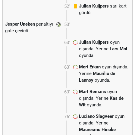
Julian Kuijpers
sarı kart
52'
gördü
Jesper Uneken
penaltıyı
53'
gole çevirdi.
Julian Kuijpers
oyun
63'
dışında. Yerine
Lars Mol
oyunda.
Mert Erkan
oyun dışında.
63'
Yerine
Maurilio de
Lannoy
oyunda.
Mart Remans
oyun
63'
dışında. Yerine
Kas de
Wit
oyunda.
Luciano Slagveer
oyun
76'
dışında. Yerine
Mauresmo Hinoke