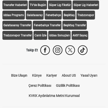
Transfer Haberleri
TV'de Bugün
Süper Lig Fikstür
Süper Lig Haberleri
iddaa Programı
Galatasaray
Fenerbahçe
Beşiktaş
Trabzonspor
Galatasaray Transfer
Fenerbahçe Transfer
Beşiktaş Transfer
Trabzonspor Transfer
Canlı İzle
iddaa Sonuçları
Aktif Sayaç
Takip Et
Bize Ulaşın
Künye
Kariyer
About US
Yasal Uyarı
Çerez Politikası
Gizlilik Politikası
KVKK Aydınlatma Metni Kurumsal