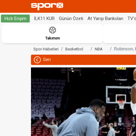
İLK11 KUR
Günün Özeti
At Yarışı Bankoları
TV'
Hızlı Erişim
Takımım
Robinson, 
Spor Haberleri
Basketbol
NBA
Geri