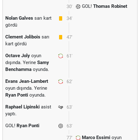
GOL!
Thomas Robinet
30'
Nolan Galves
sarı kart
34'
gördü
Clement Jolibois
sarı
47'
kart gördü
Octave Joly
oyun
61'
dışında. Yerine
Samy
Benchamma
oyunda.
Evans Jean-Lambert
62'
oyun dışında. Yerine
Ryan Ponti
oyunda.
Raphael Lipinski
asist
63'
yaptı.
GOL!
Ryan Ponti
63'
Marco Essimi
oyun
77'