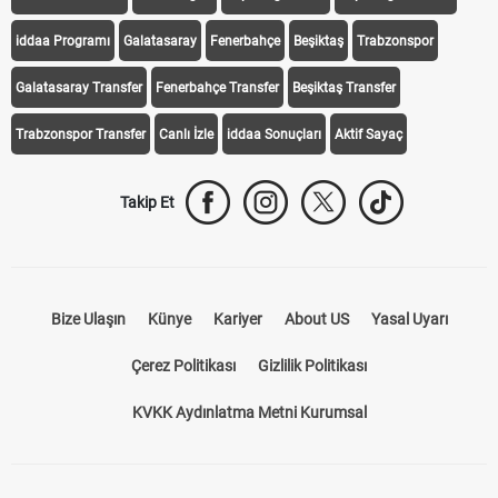
iddaa Programı
Galatasaray
Fenerbahçe
Beşiktaş
Trabzonspor
Galatasaray Transfer
Fenerbahçe Transfer
Beşiktaş Transfer
Trabzonspor Transfer
Canlı İzle
iddaa Sonuçları
Aktif Sayaç
Takip Et
Bize Ulaşın
Künye
Kariyer
About US
Yasal Uyarı
Çerez Politikası
Gizlilik Politikası
KVKK Aydınlatma Metni Kurumsal