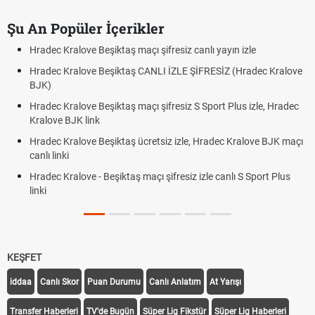
Şu An Popüler İçerikler
Hradec Kralove Beşiktaş maçı şifresiz canlı yayın izle
Hradec Kralove Beşiktaş CANLI İZLE ŞİFRESİZ (Hradec Kralove
BJK)
Hradec Kralove Beşiktaş maçı şifresiz S Sport Plus izle, Hradec
Kralove BJK link
Hradec Kralove Beşiktaş ücretsiz izle, Hradec Kralove BJK maçı
canlı linki
Hradec Kralove - Beşiktaş maçı şifresiz izle canlı S Sport Plus
linki
KEŞFET
iddaa
Canlı Skor
Puan Durumu
Canlı Anlatım
At Yarışı
Transfer Haberleri
TV'de Bugün
Süper Lig Fikstür
Süper Lig Haberleri