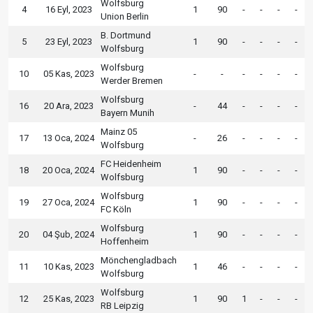
Wolfsburg
4
16 Eyl, 2023
1
90
-
-
-
-
Union Berlin
B. Dortmund
5
23 Eyl, 2023
1
90
-
-
-
-
Wolfsburg
Wolfsburg
10
05 Kas, 2023
-
-
-
-
-
-
Werder Bremen
Wolfsburg
16
20 Ara, 2023
-
44
-
-
-
-
Bayern Munih
Mainz 05
17
13 Oca, 2024
-
26
-
-
-
-
Wolfsburg
FC Heidenheim
18
20 Oca, 2024
1
90
-
-
-
-
Wolfsburg
Wolfsburg
19
27 Oca, 2024
1
90
-
-
-
-
FC Köln
Wolfsburg
20
04 Şub, 2024
1
90
-
-
-
-
Hoffenheim
Mönchengladbach
11
10 Kas, 2023
1
46
-
-
-
-
Wolfsburg
Wolfsburg
12
25 Kas, 2023
1
90
1
-
-
-
RB Leipzig