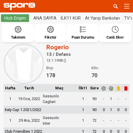
ANA SAYFA
İLK11 KUR
At Yarışı Bankoları
TV'
Hızlı Erişim
Takımım
Fikstür
Puan Durumu
Canlı Skor
Rogerio
13 / Defans
13.1.1998 ()
Boy:
Kilo:
178
70
Hafta
Tarih
Maç
İlk11
Süre
Sassuolo
1
19 Oca, 2022
1
90
-
1
-
-
Cagliari
Italy Cup 1 2021/2022
1
90
0
1
0
0
Sassuolo
1
29 Ara, 2022
1
72
-
-
-
-
Inter
Club Friendlies 1 2022
1
72
0
0
0
0