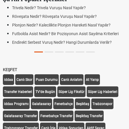
Trivela Nedir? Trivela Vuruşu Nasıl Yapılır?
Röveşata Nedir? Röveşata Vuruşu Nasıl Yapılır?
Plonjon Nedir? Kalecilikte Plonjon Hareketi Nasıl Yapılır?
Futbolda Asist Nedir? Bir Pozisyonun Asist Sayılma Kriterleri
Endirekt Serbest Vuruş Nedir? Hangi Durumlarda Verilir?
KEŞFET
iddaa
Canlı Skor
Puan Durumu
Canlı Anlatım
At Yarışı
Transfer Haberleri
TV'de Bugün
Süper Lig Fikstür
Süper Lig Haberleri
iddaa Programı
Galatasaray
Fenerbahçe
Beşiktaş
Trabzonspor
Galatasaray Transfer
Fenerbahçe Transfer
Beşiktaş Transfer
Trabzonspor Transfer
Canlı İzle
iddaa Sonuçları
Aktif Sayaç