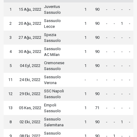
Juventus
1
15 Ağu, 2022
1
90
-
-
-
-
Sassuolo
Sassuolo
2
20 Ağu, 2022
1
90
-
-
1
-
Lecce
Spezia
3
27 Ağu, 2022
1
90
-
-
-
-
Sassuolo
Sassuolo
4
30 Ağu, 2022
1
90
-
-
-
-
AC Milan
Cremonese
5
04 Eyl, 2022
1
90
-
-
-
-
Sassuolo
Sassuolo
11
24 Eki, 2022
-
-
-
-
-
-
Verona
SSC Napoli
12
29 Eki, 2022
1
90
-
-
-
-
Sassuolo
Empoli
13
05 Kas, 2022
1
71
-
-
-
-
Sassuolo
Sassuolo
8
02 Eki, 2022
1
90
-
-
1
-
Salernitana
Sassuolo
9
08 Eki, 2022
1
90
-
1
-
-