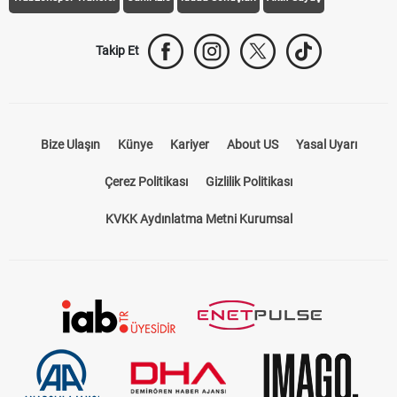
Takip Et
Bize Ulaşın
Künye
Kariyer
About US
Yasal Uyarı
Çerez Politikası
Gizlilik Politikası
KVKK Aydınlatma Metni Kurumsal