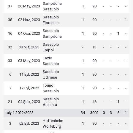
Sampdoria
37
26 May, 2023
1
90
-
-
-
-
Sassuolo
Sassuolo
38
02 Haz, 2023
1
90
-
-
-
1
Fiorentina
Sassuolo
16
04 Oca, 2023
1
90
-
-
1
-
Sampdoria
Sassuolo
32
30 Nis, 2023
-
13
-
-
-
-
Empoli
Lazio
33
03 May, 2023
1
90
-
-
-
-
Sassuolo
Sassuolo
6
11 Eyl, 2022
1
90
-
-
-
-
Udinese
Torino
7
17 Eyl, 2022
1
90
-
1
-
-
Sassuolo
Sassuolo
21
04 Şub, 2023
1
46
-
-
1
-
Atalanta
Italy 1 2022/2023
34
3002
0
3
5
1
Hoffenheim
3
02 Eyl, 2023
1
90
-
-
-
-
Wolfsburg