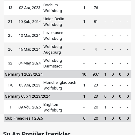
Bochum
13
02 Ara, 2023
1
76
-
-
-
-
Wolfsburg
Union Berlin
21
10 Şub, 2024
1
81
-
-
-
-
Wolfsburg
Leverkusen
25
10 Mar, 2024
-
-
-
-
-
-
Wolfsburg
Wolfsburg
26
16 Mar, 2024
-
4
-
-
-
-
Augsburg
Wolfsburg
32
04 May, 2024
-
-
-
-
-
-
Darmstadt
Germany 1 2023/2024
10
907
1
0
0
0
Mönchengladbach
1/8
05 Ara, 2023
1
23
-
-
-
-
Wolfsburg
Germany Cup 1 2023/2024
1
23
0
0
0
0
Brighton
1
09 Ağu, 2025
-
20
1
-
-
-
Wolfsburg
Club Friendlies 1 2025
0
20
1
0
0
0
Şu An Popüler İçerikler