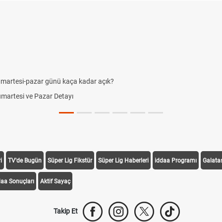
-pazar günü kaça kadar açık?
i ve Pazar Detayı
i
TV'de Bugün
Süper Lig Fikstür
Süper Lig Haberleri
iddaa Programı
Galata
daa Sonuçları
Aktif Sayaç
Takip Et