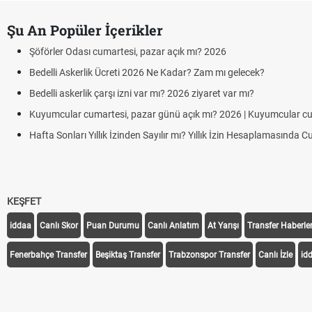
Şu An Popüler İçerikler
öförler Odası cumartesi, pazar açık mı? 2026
edelli Askerlik Ücreti 2026 Ne Kadar? Zam mı gelecek?
edelli askerlik çarşı izni var mı? 2026 ziyaret var mı?
uyumcular cumartesi, pazar günü açık mı? 2026 | Kuyumcular cumartesi
afta Sonları Yıllık İzinden Sayılır mı? Yıllık İzin Hesaplamasında Cumartes
KEŞFET
iddaa
Canlı Skor
Puan Durumu
Canlı Anlatım
At Yarışı
Transfer Haberler
Fenerbahçe Transfer
Beşiktaş Transfer
Trabzonspor Transfer
Canlı İzle
id