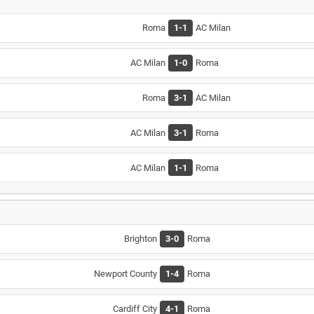
Roma
1-1
AC Milan
AC Milan
1-0
Roma
Roma
3-1
AC Milan
AC Milan
3-1
Roma
AC Milan
1-1
Roma
Brighton
3-0
Roma
Newport County
1-4
Roma
Cardiff City
4-1
Roma