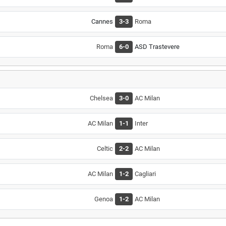
Cannes
3-3
Roma
Roma
6-0
ASD Trastevere
Chelsea
3-0
AC Milan
AC Milan
1-1
Inter
Celtic
2-2
AC Milan
AC Milan
1-2
Cagliari
Genoa
1-2
AC Milan