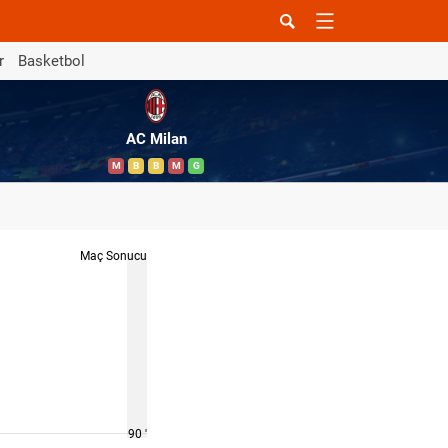
r
Basketbol
AC Milan
M
B
B
M
G
Maç Sonucu
90 '