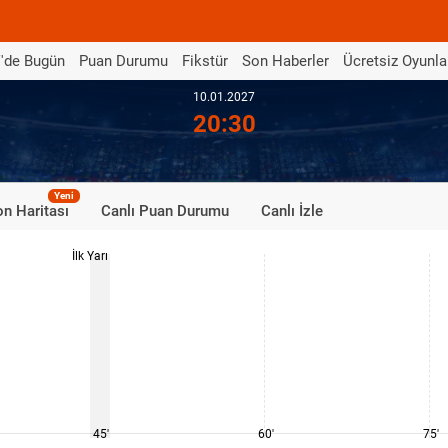
'de Bugün
Puan Durumu
Fikstür
Son Haberler
Ücretsiz Oyunla
10.01.2027
20:30
Yeni
n Haritası
Canlı Puan Durumu
Canlı İzle
İlk Yarı
45'
60'
75'