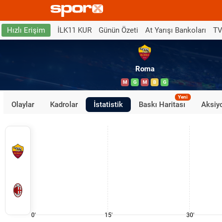
İLK11 KUR
Günün Özeti
At Yarışı Bankoları
TV
Hızlı Erişim
Roma
M
G
M
B
G
Yeni
Olaylar
Kadrolar
İstatistik
Baskı Haritası
Aksiyo
0'
15'
30'