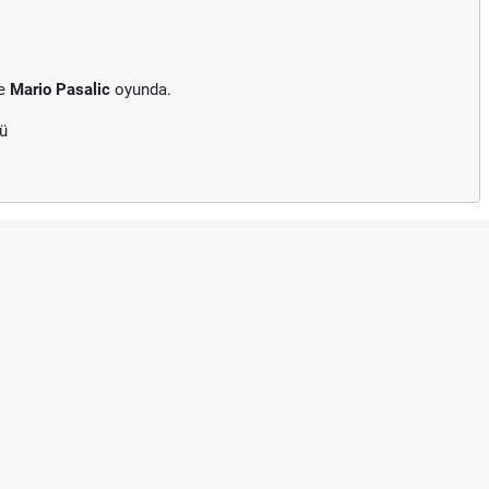
ne
Mario Pasalic
oyunda.
dü
fresiz izle canlı tv100 linki
fresiz tv100 izle, Hradec Kralove BJK link
sıl Yapılır?
u Nasıl Yapılır?
on Hareketi Nasıl Yapılır?