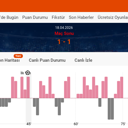
'de Bugün
Puan Durumu
Fikstür
Son Haberler
Ücretsiz Oyunla
18.04.2026
Maç Sonu
1 - 1
Yeni
n Haritası
Canlı Puan Durumu
Canlı İzle
İlk Yarı
45'
60'
75'