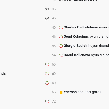
45'
45'
Charles De Ketelaere
oyun d
46'
Sead Kolasinac
oyun dışınd
46'
Giorgio Scalvini
oyun dışınd
46'
Raoul Bellanova
oyun dışın
54'
60'
nda.
60'
60'
Ederson
sarı kart gördü
65'
72'