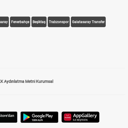
saray
Fenerbahçe
Beşiktaş
Trabzonspor
Galatasaray Transfer
K Aydınlatma Metni Kurumsal