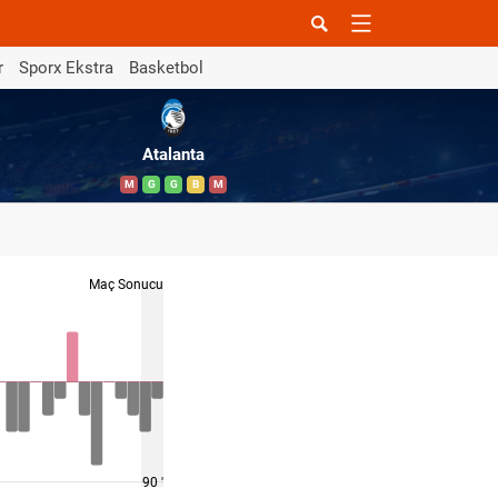
r
Sporx Ekstra
Basketbol
Atalanta
M
G
G
B
M
Maç Sonucu
90 '