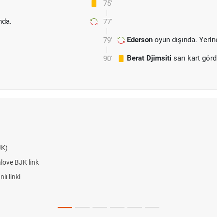
75'
da.
77'
Ederson
oyun dışında. Yeri
79'
Berat Djimsiti
sarı kart gör
90'
Hradec Kralove - Beşiktaş maçı şi
Hradec Kralove Beşiktaş maçı şi
Trivela Nedir? Trivela Vuruşu Na
Röveşata Nedir? Röveşata Vuruş
Plonjon Nedir? Kalecilikte Plonj