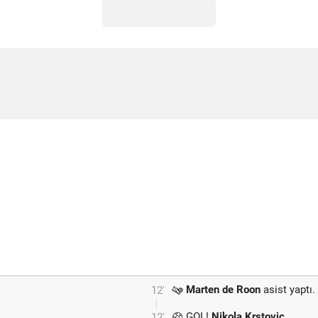
Marten de Roon
asist yaptı.
12'
GOL!
Nikola Krstovic
12'