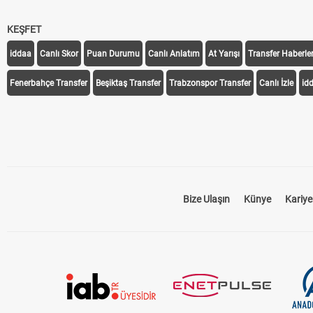
KEŞFET
iddaa
Canlı Skor
Puan Durumu
Canlı Anlatım
At Yarışı
Transfer Haberler
Fenerbahçe Transfer
Beşiktaş Transfer
Trabzonspor Transfer
Canlı İzle
id
Bize Ulaşın
Künye
Kariye