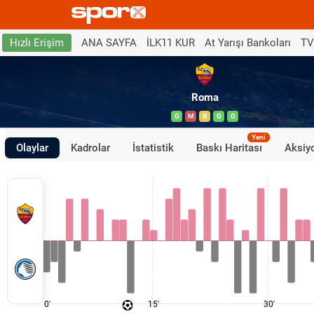
ANA SAYFA
İLK11 KUR
At Yarışı Bankoları
TV
Hızlı Erişim
Roma
G
M
B
G
G
Yeni
Olaylar
Kadrolar
İstatistik
Baskı Haritası
Aksiyo
0'
15'
30'