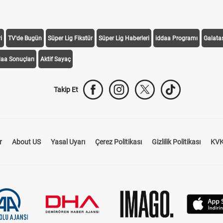
i
TV'de Bugün
Süper Lig Fikstür
Süper Lig Haberleri
iddaa Programı
Galata
daa Sonuçları
Aktif Sayaç
Takip Et
r
About US
Yasal Uyarı
Çerez Politikası
Gizlilik Politikası
KVK