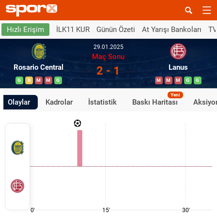
İLK11 KUR
Günün Özeti
At Yarışı Bankoları
TV
Hızlı Erişim
29.01.2025
Maç Sonu
Rosario Central
Lanus
2 - 1
G
B
M
M
G
M
M
M
G
G
Yeni
Olaylar
Kadrolar
İstatistik
Baskı Haritası
Aksiyon
0'
15'
30'