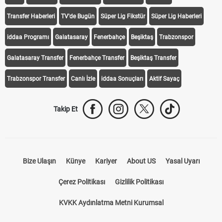
Transfer Haberleri
TV'de Bugün
Süper Lig Fikstür
Süper Lig Haberleri
iddaa Programı
Galatasaray
Fenerbahçe
Beşiktaş
Trabzonspor
Galatasaray Transfer
Fenerbahçe Transfer
Beşiktaş Transfer
Trabzonspor Transfer
Canlı İzle
iddaa Sonuçları
Aktif Sayaç
Takip Et
Bize Ulaşın
Künye
Kariyer
About US
Yasal Uyarı
Çerez Politikası
Gizlilik Politikası
KVKK Aydınlatma Metni Kurumsal