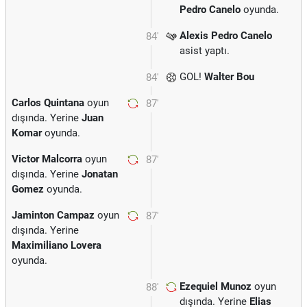
Pedro Canelo
oyunda.
Alexis Pedro Canelo
84'
asist yaptı.
GOL!
Walter Bou
84'
Carlos Quintana
oyun
87'
dışında. Yerine
Juan
Komar
oyunda.
Victor Malcorra
oyun
87'
dışında. Yerine
Jonatan
Gomez
oyunda.
Jaminton Campaz
oyun
87'
dışında. Yerine
Maximiliano Lovera
oyunda.
Ezequiel Munoz
oyun
88'
dışında. Yerine
Elias