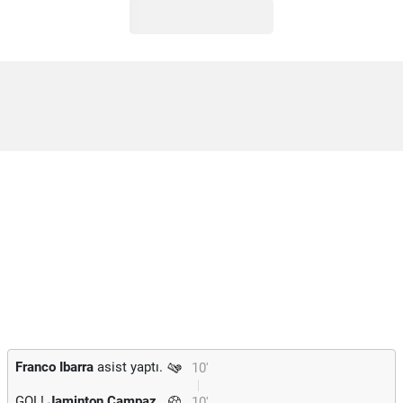
Franco Ibarra
asist yaptı.
10'
GOL!
Jaminton Campaz
10'