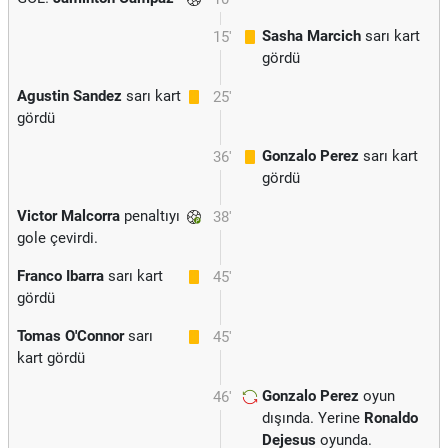
Sasha Marcich
sarı kart
15'
gördü
Agustin Sandez
sarı kart
25'
gördü
Gonzalo Perez
sarı kart
36'
gördü
Victor Malcorra
penaltıyı
38'
gole çevirdi.
Franco Ibarra
sarı kart
45'
gördü
Tomas O'Connor
sarı
45'
kart gördü
Gonzalo Perez
oyun
46'
dışında. Yerine
Ronaldo
Dejesus
oyunda.