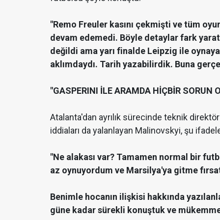
"Remo Freuler kasını çekmişti ve tüm oyun
devam edemedi. Böyle detaylar fark yarat
değildi ama yarı finalde Leipzig ile oynay
aklımdaydı. Tarih yazabilirdik. Buna gerç
"GASPERINI İLE ARAMDA HİÇBİR SORUN 
Atalanta'dan ayrılık sürecinde teknik direkt
iddiaları da yalanlayan Malinovskyi, şu ifadele
"Ne alakası var? Tamamen normal bir futb
az oynuyordum ve Marsilya'ya gitme fırsatı
Benimle hocanın ilişkisi hakkında yazılan
güne kadar sürekli konuştuk ve mükemmel b