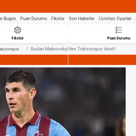
de Bugün
Puan Durumu
Fikstür
Son Haberler
Ücretsiz Oyunlar
Fikstür
Puan Durumu
Ruslan Malinovskyi'den Trabzonspor itirafı!
rabzonspor