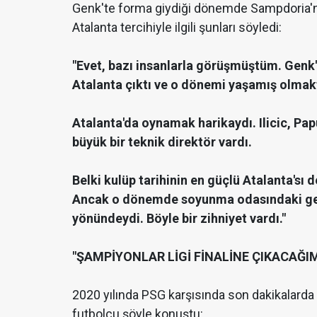
Genk'te forma giydiği dönemde Sampdoria'nın
Atalanta tercihiyle ilgili şunları söyledi:
"Evet, bazı insanlarla görüşmüştüm. Genk'
Atalanta çıktı ve o dönemi yaşamış olma
Atalanta'da oynamak harikaydı. Ilicic, Pa
büyük bir teknik direktör vardı.
Belki kulüp tarihinin en güçlü Atalanta'sı 
Ancak o dönemde soyunma odasındaki gene
yönündeydi. Böyle bir zihniyet vardı."
"ŞAMPİYONLAR LİGİ FİNALİNE ÇIKACAĞ
2020 yılında PSG karşısında son dakikalarda k
futbolcu şöyle konuştu: