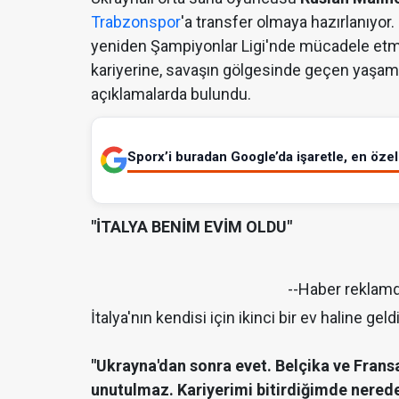
Trabzonspor
'a transfer olmaya hazırlanıyor
yeniden Şampiyonlar Ligi'nde mücadele etme
kariyerine, savaşın gölgesinde geçen yaşamın
açıklamalarda bulundu.
Sporx’i buradan Google’da işaretle, en özel 
"İTALYA BENİM EVİM OLDU"
--Haber reklam
İtalya'nın kendisi için ikinci bir ev haline ge
"Ukrayna'dan sonra evet. Belçika ve Frans
unutulmaz. Kariyerimi bitirdiğimde nered