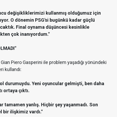
cu değişikliklerimizi kullanmış olduğumuz için
ıyor. O dönemin PSG'si bugünkü kadar güçlü
acaktık. Final oynama düşüncesi kesinlikle
ekten çok inanıyordum."
OLMADI"
ör Gian Piero Gasperini ile problem yaşadığı yönündeki
ri kullandı:
ol durumuydu. Yeni oyuncular gelmişti, ben daha
 ortaya çıktı.
lar tamamen yanlış. Hiçbir şey yaşanmadı. Son
ir ilişkimiz vardı."