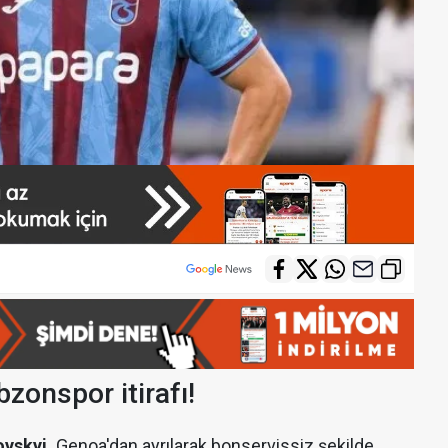
zonspor itirafı!
vskyi,
Genoa'dan ayrılarak bonservissiz şekilde