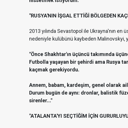
hissetmek istiyorum."
"RUSYA'NIN İŞGAL ETTİĞİ BÖLGEDEN KA
2013 yılında Sevastopol ile Ukrayna'nın en 
nedeniyle kulübünü kaybeden Malinovskyi, yaş
"Önce Shakhtar'ın üçüncü takımında üçünc
Futbolla yaşayan bir şehirdi ama Rusya ta
kaçmak gerekiyordu.
Annem, babam, kardeşim, genel olarak ail
Durum bugün de aynı: dronlar, balistik füz
sirenler..."
"ATALANTA'YI SEÇTİĞİM İÇİN GURURLUY