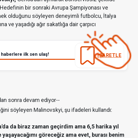
. Hedefinin bir sonraki Avrupa Şampiyonası ve
k olduğunu söyleyen deneyimli futbolcu, İtalya
a ve yaşadığı ağır sakatlığa dair çarpıcı
haberlere ilk sen ulaş!
İŞARETLE
dan sonra devam ediyor--
ldiğini söyleyen Malinovskyi, şu ifadeleri kullandı:
a'da da biraz zaman geçirdim ama 6,5 harika yıl
e yaşayacağımı göreceğiz ama evet, burası benim