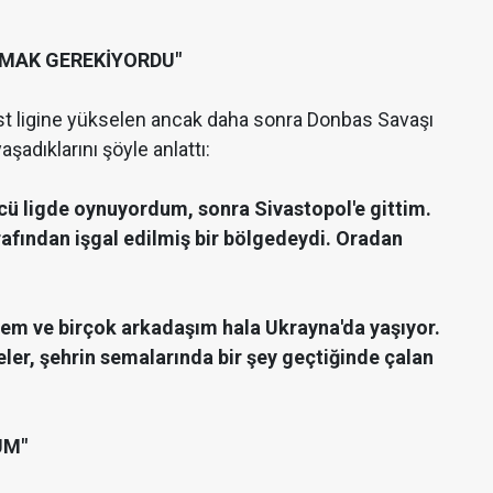
ÇMAK GEREKİYORDU"
üst ligine yükselen ancak daha sonra Donbas Savaşı
adıklarını şöyle anlattı:
ü ligde oynuyordum, sonra Sivastopol'e gittim.
rafından işgal edilmiş bir bölgedeydi. Oradan
em ve birçok arkadaşım hala Ukrayna'da yaşıyor.
eler, şehrin semalarında bir şey geçtiğinde çalan
UM"