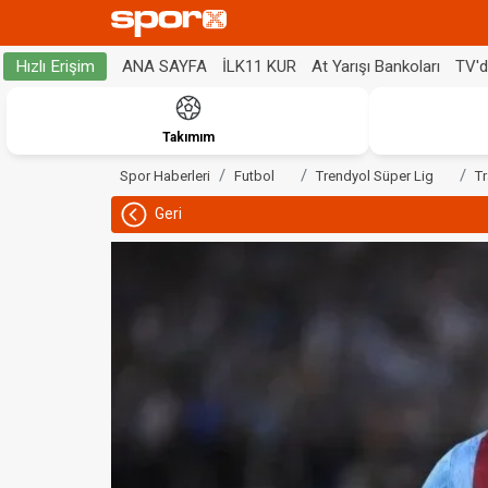
ANA SAYFA
İLK11 KUR
At Yarışı Bankoları
TV'
Hızlı Erişim
Takımım
Spor Haberleri
Futbol
Trendyol Süper Lig
T
Geri