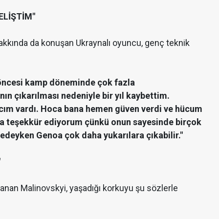
ELİŞTİM"
 hakkında da konuşan Ukraynalı oyuncu, genç teknik
 öncesi kamp döneminde çok fazla
n çıkarılması nedeniyle bir yıl kaybettim.
acım vardı. Hoca bana hemen güven verdi ve hücum
na teşekkür ediyorum çünkü onun sayesinde birçok
edeyken Genoa çok daha yukarılara çıkabilir."
"
ulanan Malinovskyi, yaşadığı korkuyu şu sözlerle