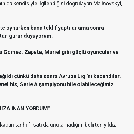
 da kendisiyle ilgilendiğini doğrulayan Malinovskyi,
te oynarken bana teklif yaptılar ama sonra
ktan gurur duyuyorum.
pu Gomez, Zapata, Muriel gibi güçlü oyuncular ve
değildi çünkü daha sonra Avrupa Ligi'ni kazandılar.
l his, Serie A şampiyonu bile olabileceğimiz
IMIZA İNANIYORDUM"
açan tarihi fırsatı da unutamadığını belirten yıldız