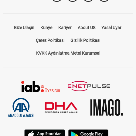
Bize Ulaşın
Künye
Kariyer
About US
Yasal Uyarı
Çerez Politikası
Gizlilik Politikası
KVKK Aydınlatma Metni Kurumsal