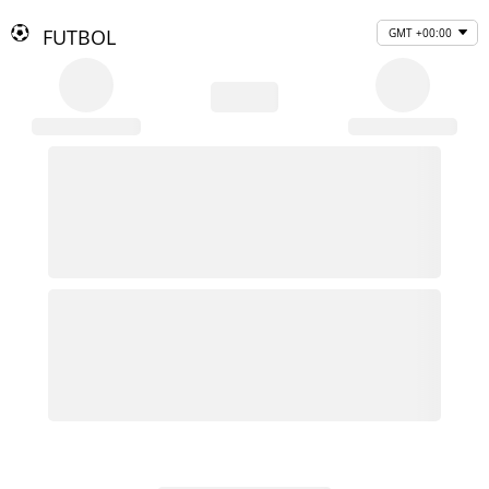
FUTBOL
GMT +00:00