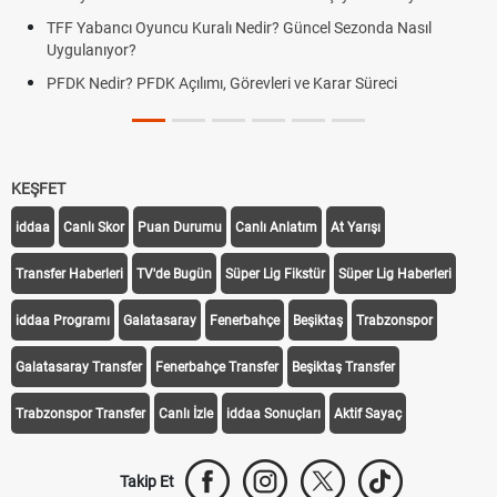
TFF Yabancı Oyuncu Kuralı Nedir? Güncel Sezonda Nasıl
Uygulanıyor?
PFDK Nedir? PFDK Açılımı, Görevleri ve Karar Süreci
KEŞFET
iddaa
Canlı Skor
Puan Durumu
Canlı Anlatım
At Yarışı
Transfer Haberleri
TV'de Bugün
Süper Lig Fikstür
Süper Lig Haberleri
iddaa Programı
Galatasaray
Fenerbahçe
Beşiktaş
Trabzonspor
Galatasaray Transfer
Fenerbahçe Transfer
Beşiktaş Transfer
Trabzonspor Transfer
Canlı İzle
iddaa Sonuçları
Aktif Sayaç
Takip Et