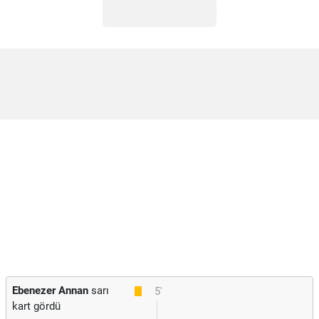
Ebenezer Annan
sarı
5'
kart gördü