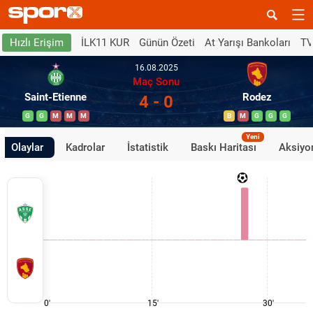
İLK11 KUR
Günün Özeti
At Yarışı Bankoları
TV
Hızlı Erişim
16.08.2025
Maç Sonu
Saint-Etienne
Rodez
4 - 0
G
G
M
M
M
B
M
G
G
G
Yeni
Olaylar
Kadrolar
İstatistik
Baskı Haritası
Aksiyon
0'
15'
30'