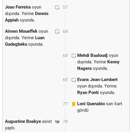
Joao Ferreira
oyun
57'
dışında. Yerine
Dennis
Appiah
oyunda.
Aimen Moueffek
oyun
64'
dışında. Yerine
Luan
Gadegbeku
oyunda.
Mehdi Baaloudj
oyun
64'
dışında. Yerine
Kenny
Nagera
oyunda.
Evans Jean-Lambert
65'
oyun dışında. Yerine
Ryan Ponti
oyunda.
Loni Quenabio
sarı kart
77'
gördü
Augustine Boakye
asist
78'
yaptı.