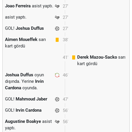
Joao Ferreira
asist yaptı.
27'
asist yaptı.
27'
GOL!
Joshua Duffus
27'
Aimen Moueffek
sarı
38'
kart gördü
Derek Mazou-Sacko
sarı
41'
kart gördü
Joshua Duffus
oyun
46'
dışında. Yerine
Irvin
Cardona
oyunda.
GOL!
Mahmoud Jaber
47'
GOL!
Irvin Cardona
56'
Augustine Boakye
asist
56'
yaptı.