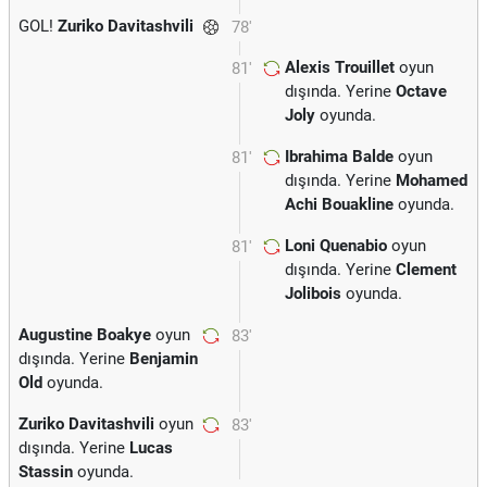
GOL!
Zuriko Davitashvili
78'
Alexis Trouillet
oyun
81'
dışında. Yerine
Octave
Joly
oyunda.
Ibrahima Balde
oyun
81'
dışında. Yerine
Mohamed
Achi Bouakline
oyunda.
Loni Quenabio
oyun
81'
dışında. Yerine
Clement
Jolibois
oyunda.
Augustine Boakye
oyun
83'
dışında. Yerine
Benjamin
Old
oyunda.
Zuriko Davitashvili
oyun
83'
dışında. Yerine
Lucas
Stassin
oyunda.