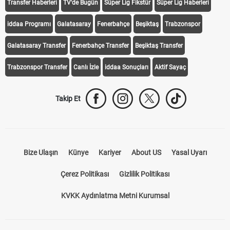
Transfer Haberleri
TV'de Bugün
Süper Lig Fikstür
Süper Lig Haberleri
iddaa Programı
Galatasaray
Fenerbahçe
Beşiktaş
Trabzonspor
Galatasaray Transfer
Fenerbahçe Transfer
Beşiktaş Transfer
Trabzonspor Transfer
Canlı İzle
iddaa Sonuçları
Aktif Sayaç
Takip Et
Bize Ulaşın
Künye
Kariyer
About US
Yasal Uyarı
Çerez Politikası
Gizlilik Politikası
KVKK Aydınlatma Metni Kurumsal