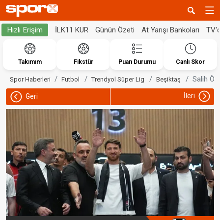
İLK11 KUR
Günün Özeti
At Yarışı Bankoları
TV'
Hızlı Erişim
Takımım
Fikstür
Puan Durumu
Canlı Skor
Salih Öz
Spor Haberleri
Futbol
Trendyol Süper Lig
Beşiktaş
İleri
Geri