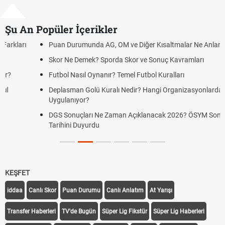
Şu An Popüler İçerikler
Puan Durumunda AG, OM ve Diğer Kısaltmalar Ne Anlama Gelir?
Skor Ne Demek? Sporda Skor ve Sonuç Kavramları
Futbol Nasıl Oynanır? Temel Futbol Kuralları
Deplasman Golü Kuralı Nedir? Hangi Organizasyonlarda
Uygulanıyor?
DGS Sonuçları Ne Zaman Açıklanacak 2026? ÖSYM Sonuç
Tarihini Duyurdu
KEŞFET
iddaa
Canlı Skor
Puan Durumu
Canlı Anlatım
At Yarışı
Transfer Haberleri
TV'de Bugün
Süper Lig Fikstür
Süper Lig Haberleri