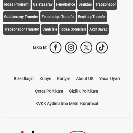
iddaa Programı
Galatasaray
Fenerbahçe
Beşiktaş
Trabzonspor
Galatasaray Transfer
Fenerbahçe Transfer
Beşiktaş Transfer
Trabzonspor Transfer
Canlı İzle
iddaa Sonuçları
Aktif Sayaç
Takip Et
Bize Ulaşın
Künye
Kariyer
About US
Yasal Uyarı
Çerez Politikası
Gizlilik Politikası
KVKK Aydınlatma Metni Kurumsal