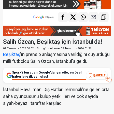
Salih Özcan, Beşiktaş için İstanbul'da!
09 Temmuz 2026 00:02
|| Son güncelleme
09 Temmuz 2026 01:26
Beşiktaş
'ın prensip anlaşmasına varıldığını duyurduğu
milli futbolcu Salih Özcan, İstanbul'a geldi.
Sporx’i buradan Google’da işaretle, en özel
İŞARETLE
haberlere ilk sen ulaş!
İstanbul Havalimanı Dış Hatlar Terminali'ne gelen orta
saha oyuncusunu kulüp yetkilileri ve çok sayıda
siyah-beyazlı taraftar karşıladı.